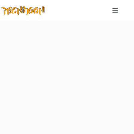
跳
至
主
要
內
容