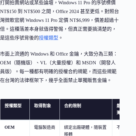
打開拍賣網站或某些論壇，Windows 11 Pro 的序號標價
NT$150 到 NT$500 之間，Office 2024 甚至更低。對照台
灣微軟官網 Windows 11 Pro 定價 NT$6,999，價差超過十
倍。這種落差本身就值得警惕，但真正需要搞清楚的，
是這些序號背後的
授權類型
。
市面上流通的 Windows 和 Office 金鑰，大致分為三類：
OEM（隨機版）、VL（大量授權）和 MSDN（開發人
員版）。每一種都有明確的授權合約規範，而這些規範
在台灣的法律框架下，幾乎全面禁止單獨販售金鑰。
授權類型
取得對象
合約限制
能否單獨
灣）
OEM
電腦製造商
綁定出廠硬體，隨裝置
不行
移轉