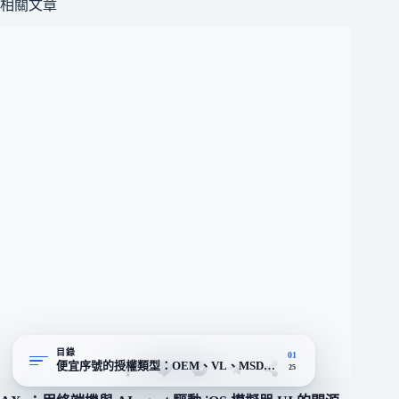
相關文章
目錄
01
便宜序號的授權類型：OEM、VL、MSDN 一次搞懂
25