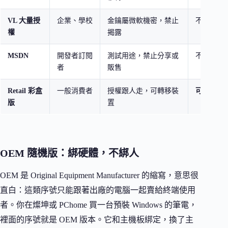
VL 大量授
企業、學校
金鑰屬微軟機密，禁止
不行
權
揭露
MSDN
開發者訂閱
測試用途，禁止分享或
不行
者
販售
Retail 彩盒
一般消費者
授權跟人走，可轉移裝
可以
版
置
OEM 隨機版：綁硬體，不綁人
OEM 是 Original Equipment Manufacturer 的縮寫，意思很
直白：這類序號只能跟著出廠的電腦一起賣給終端使用
者。你在燦坤或 PChome 買一台預裝 Windows 的筆電，
裡面的序號就是 OEM 版本。它和主機板綁定，換了主