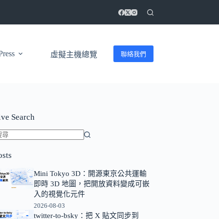
ress
聯絡我們
虛擬主機總覽
ive Search
找
osts
不
到
Mini Tokyo 3D：開源東京公共運輸
符
即時 3D 地圖，把開放資料變成可嵌
合
入的視覺化元件
條
2026-08-03
twitter-to-bsky：把 X 貼文同步到
件