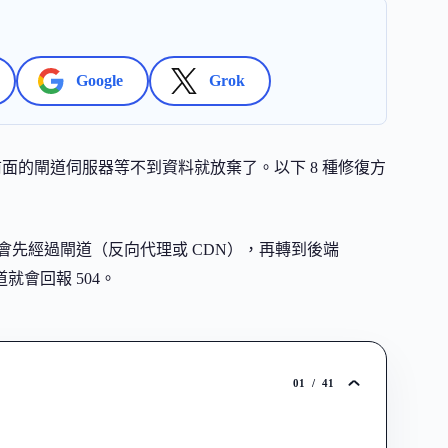
Google
Grok
 主機回應太慢，前面的閘道伺服器等不到資料就放棄了。以下 8 種修復方
請求會先經過閘道（反向代理或 CDN），再轉到後端
會回報 504。
01
/
41