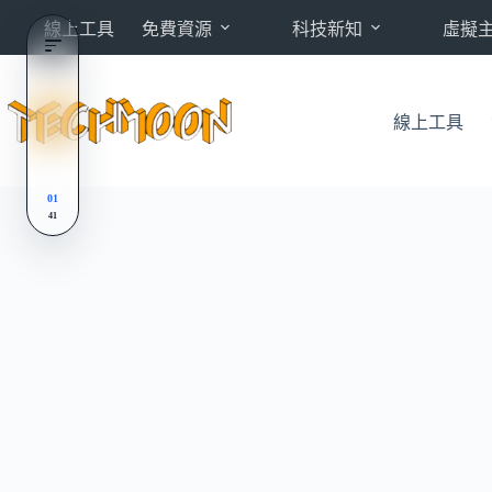
跳
線上工具
免費資源
科技新知
虛擬
至
主
要
內
線上工具
容
01
41