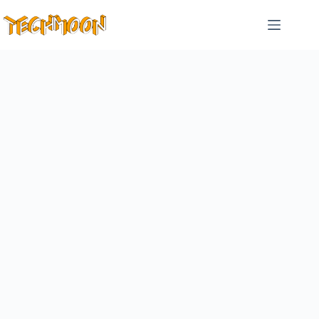
跳
至
主
要
內
容