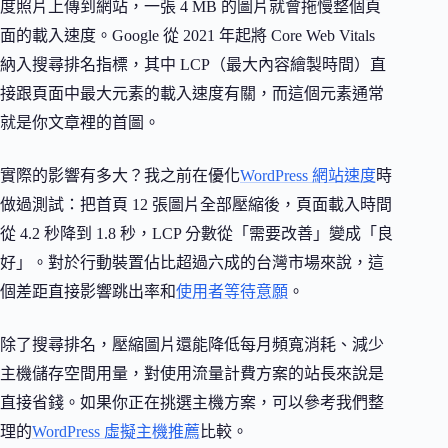
度照片上傳到網站，一張 4 MB 的圖片就會拖慢整個頁
面的載入速度。Google 從 2021 年起將 Core Web Vitals
納入搜尋排名指標，其中 LCP（最大內容繪製時間）直
接跟頁面中最大元素的載入速度有關，而這個元素通常
就是你文章裡的首圖。
實際的影響有多大？我之前在優化
WordPress 網站速度
時
做過測試：把首頁 12 張圖片全部壓縮後，頁面載入時間
從 4.2 秒降到 1.8 秒，LCP 分數從「需要改善」變成「良
好」。對於行動裝置佔比超過六成的台灣市場來說，這
個差距直接影響跳出率和
使用者等待意願
。
除了搜尋排名，壓縮圖片還能降低每月頻寬消耗、減少
主機儲存空間用量，對使用流量計費方案的站長來說是
直接省錢。如果你正在挑選主機方案，可以參考我們整
理的
WordPress 虛擬主機推薦
比較。