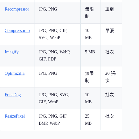
Recompressor
JPG, PNG
無限
單張
無限
制
制
Compressor.io
JPG, PNG, GIF,
10
單張
無限
SVG, WebP
MB
制
Imagify
JPG, PNG, WebP,
5 MB
批次
200
GIF, PDF
張/月
Optimizilla
JPG, PNG
無限
20 張/
無限
制
次
制
FoneDog
JPG, PNG, SVG,
10
批次
無限
GIF, WebP
MB
制
ResizePixel
JPG, PNG, GIF,
25
批次
無限
BMP, WebP
MB
制