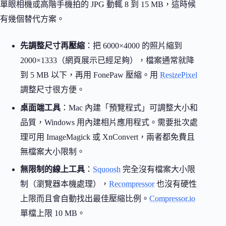
單眼相機或高階手機拍的 JPG 動輒 8 到 15 MB，這時候
有幾個替代方案。
先調整尺寸再壓縮
：把 6000×4000 的照片縮到
2000×1333（網頁展示已經足夠），檔案通常就降
到 5 MB 以下，再用 FonePaw 壓縮。用
ResizePixel
調整尺寸很方便。
桌面端工具
：Mac 內建「預覽程式」可調整大小和
品質，Windows 用內建相片應用程式。需要批次處
理可用 ImageMagick 或 XnConvert，兩者都免費且
無檔案大小限制。
無限制的線上工具
：
Squoosh
完全沒有檔案大小限
制（瀏覽器本機處理），
Recompressor
也沒有硬性
上限而且會自動找出最佳壓縮比例。
Compressor.io
單檔上限 10 MB。