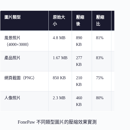
圖片類型
原始大
壓縮
壓縮
畫質評
小
後
比
風景照片
4.8 MB
890
81%
優秀，
（4000×3000）
KB
異
產品照片
1.67 MB
277
83%
優秀，
KB
網頁截圖（PNG）
850 KB
210
75%
良好，
KB
人像照片
2.3 MB
460
80%
優秀，
KB
FonePaw 不同類型圖片的壓縮效果實測