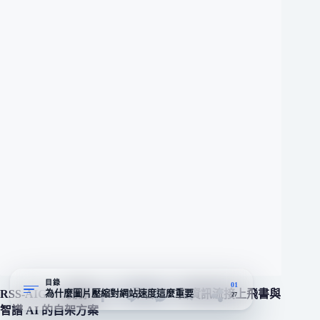
目錄
01
RSS-AIGC：開源 AI RSS 聚合器，把資訊流接上飛書與
為什麼圖片壓縮對網站速度這麼重要
27
智譜 AI 的自架方案