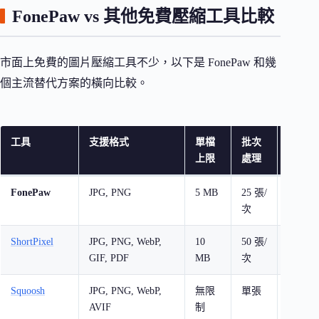
FonePaw vs 其他免費壓縮工具比較
市面上免費的圖片壓縮工具不少，以下是 FonePaw 和幾
個主流替代方案的橫向比較。
工具
支援格式
單檔
批次
免費
上限
處理
額度
FonePaw
JPG, PNG
5 MB
25 張/
無限
次
制
ShortPixel
JPG, PNG, WebP,
10
50 張/
100
GIF, PDF
MB
次
張/月
Squoosh
JPG, PNG, WebP,
無限
單張
無限
AVIF
制
制