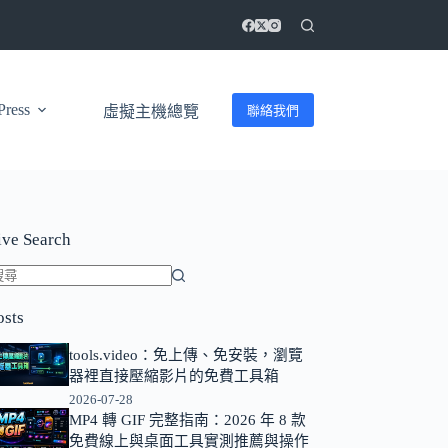
ress
聯絡我們
虛擬主機總覽
ive Search
找
osts
不
到
tools.video：免上傳、免安裝，瀏覽
符
器裡直接壓縮影片的免費工具箱
合
2026-07-28
條
MP4 轉 GIF 完整指南：2026 年 8 款
免費線上與桌面工具實測推薦與操作
件