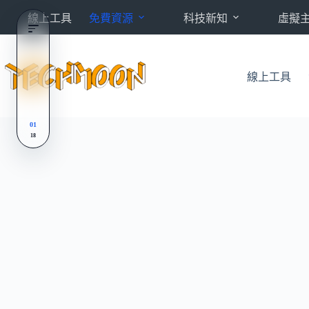
跳
線上工具
免費資源
科技新知
虛擬
至
主
要
內
線上工具
容
01
18