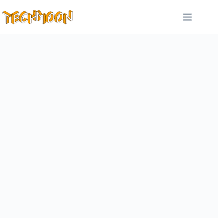
跳
至
主
要
內
容