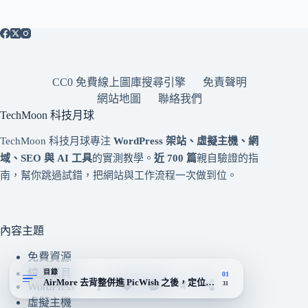
CC0 免費線上圖庫搜尋引擎
免責聲明
網站地圖
聯絡我們
TechMoon 科技月球
TechMoon 科技月球專注
WordPress 架站、虛擬主機、網
域、SEO 與 AI 工具
的實測教學。
近 700 篇
親自驗證的指
南，幫你跳過試錯，把網站與工作流程一次做到位。
內容主題
免費資源
線上工具
目錄
01
AirMore 去背整併進 PicWish 之後，定位怎麼變了
31
WordPress
虛擬主機