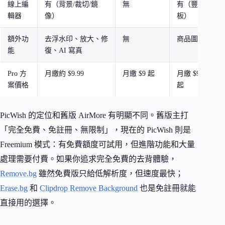
線上編
有（背景/裁切/鏡
無
有（豐富模
輯器
像）
板）
額外功
去浮水印、放大、修
無
商品圖模板
能
復、AI 寫真
Pro 方
月繳約 $9.99
月繳 $9 起
月繳 $9.49
案價格
起
PicWish 的定位和舊版 AirMore 有明顯不同。舊版主打
「完全免費、免註冊、無限制」，現在的 PicWish 則是
Freemium 模式：有免費額度可試用，但進階功能和大量
處理需要付費。如果你追求完全免費的去背體驗，
Remove.bg
雖然免費版只給低解析度，但速度最快；
Erase.bg
和
Clipdrop Remove Background
也是免註冊就能
直接用的選擇。