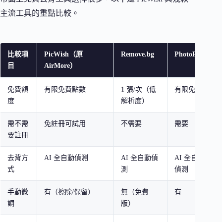
主流工具的重點比較。
比較項
PicWish（原
Remove.bg
PhotoRoom
目
AirMore）
免費額
有限免費點數
1 張/次（低
有限免費
度
解析度）
需不需
免註冊可試用
不需要
需要
要註冊
去背方
AI 全自動偵測
AI 全自動偵
AI 全自動
式
測
偵測
手動微
有（擦除/保留）
無（免費
有
調
版）