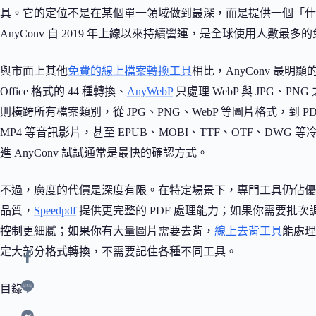
具。它的定位不是在某個單一領域做到最深，而是提供一個「什麼格式
AnyConv 自 2019 年上線以來持續營運，是全球使用人數最
與市面上其他
免費的線上檔案轉換工具
相比，AnyConv 最
Office 格式的 44 種轉換、
AnyWebP
只處理 WebP 與 JPG、PN
則橫跨所有檔案類別，從 JPG、PNG、WebP 等圖片格式，到 PD
MP4 等音訊影片，甚至 EPUB、MOBI、TTF、OTF、D
進 AnyConv 試試通常是最快的確認方式。
不過，廣度的代價是深度有限。在特定場景下，專門工具仍佔優勢
品質，
Speedpdf
提供更完整的 PDF 處理能力；如果你需要批次調整
控制更細膩；如果你有大量圖片需要去背，
線上去背工具
能處理
定大部分格式轉換，不需要記住各種不同工具。
目錄