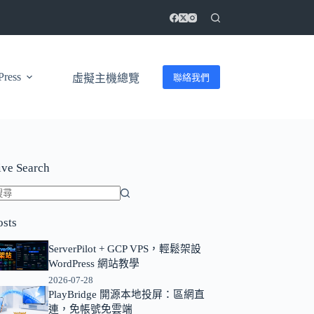
ress
聯絡我們
虛擬主機總覽
ive Search
找
osts
不
到
ServerPilot + GCP VPS，輕鬆架設
符
WordPress 網站教學
合
2026-07-28
條
PlayBridge 開源本地投屏：區網直
連，免帳號免雲端
件