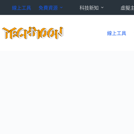
跳
線上工具
免費資源
科技新知
虛擬
至
主
要
內
線上工具
容