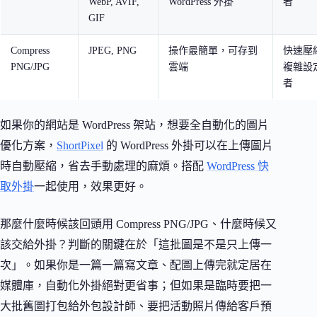
WebP, AVIF,
WordPress 外掛
者
GIF
Compress
JPEG, PNG
操作最簡單，可存到
快速壓
PNG/JPG
雲端
複雜設
者
如果你的網站是 WordPress 架站，想要全自動化的圖片
優化方案，
ShortPixel
的 WordPress 外掛可以在上傳圖片
時自動壓縮，省去手動處理的麻煩。搭配
WordPress 快
取外掛
一起使用，效果更好。
那麼什麼時候該回頭用 Compress PNG/JPG、什麼時候又
該交給外掛？判斷的關鍵在於「這批圖是不是只上傳一
次」。如果你是一篇一篇寫文章、配圖上傳完就定居在
媒體庫，自動化外掛絕對更省事；但如果是臨時要把一
大批舊圖打包給外包設計師、要把活動照片傳給客戶預