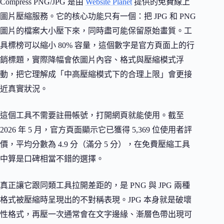
Compress PNG/JPG 是由
Website Planet
提供的免費線上
圖片壓縮服務。它的核心功能只有一個：把 JPG 和 PNG
圖片的檔案大小壓下來，同時盡可能保留原始畫質。工
具標榜可以縮小 80% 容量，這個數字是官方頁面上的行
銷標題，實際降幅會依圖片內容、格式與壓縮模式浮
動，把它理解成「中高壓縮模式下的合理上限」會更接
近真實狀況。
這個工具不需要註冊帳號，打開網頁就能使用。截至
2026 年 5 月，官方頁面顯示它已獲得 5,369 位使用者評
價，平均分數為 4.9 分（滿分 5 分），在免費壓縮工具
中算是口碑相當不錯的選擇。
真正讓它跟同類工具拉開差距的，是 PNG 與 JPG 兩種
格式被壓縮時呈現出的不對稱表現。JPG 本身就是破壞
性格式，再壓一次通常會在文字邊緣、漸層色帶出現可