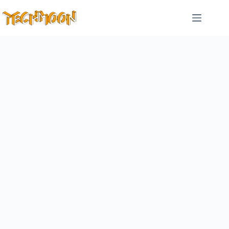
跳
至
主
要
內
容