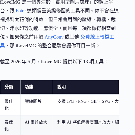
iLoveIMG 是一個專注於「實用型圖片處理」的線上平
台，跟
Fotor
這類偏重美編修圖的工具不同。你不會在這
裡找到太花俏的特效，但日常會用到的壓縮、轉檔、裁
切、浮水印等功能一應俱全，而且每一項都做得相當到
位。如果你之前用過
AnyConv
或其他
免費線上轉檔工
具
，那 iLoveIMG 的整合體驗會讓你耳目一新。
截至 2026 年 5 月，iLoveIMG 提供以下 13 項工具：
分類
功能
說明
最佳
壓縮圖片
支援 JPG、PNG、GIF、SVG，大幅縮小
化
最佳
AI 圖片放大
利用 AI 將低解析度圖片放大，細節不模
化