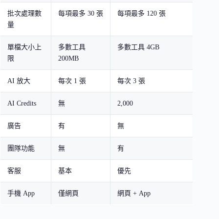
批次處理數
每項最多 30 張
每項最多 120 張
每項最
量
張
單檔大小上
多數工具
多數工具 4GB
多數工
限
200MB
AI 放大
每次 1 張
每次 3 張
每次 
AI Credits
無
2,000
自訂
廣告
有
無
無
團隊功能
無
有
有（含
客服
基本
優先
專屬
手機 App
僅網頁
網頁 + App
網頁 +