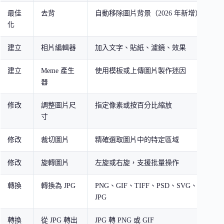
最佳
去背
自動移除圖片背景（2026 年新增）
化
建立
相片編輯器
加入文字、貼紙、濾鏡、效果
建立
Meme 產生
使用模板或上傳圖片製作迷因
器
修改
調整圖片尺
指定像素或按百分比縮放
寸
修改
裁切圖片
精確選取圖片中的特定區域
修改
旋轉圖片
左旋或右旋，支援批量操作
轉換
轉換為 JPG
PNG、GIF、TIFF、PSD、SVG、WEBP、
JPG
轉換
從 JPG 轉出
JPG 轉 PNG 或 GIF