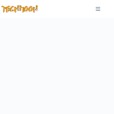
跳
至
主
要
內
容