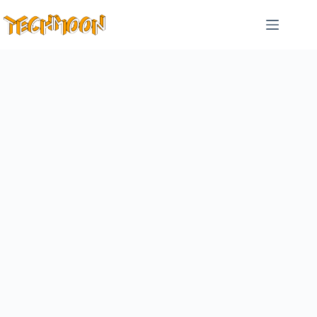
跳
至
主
要
內
容