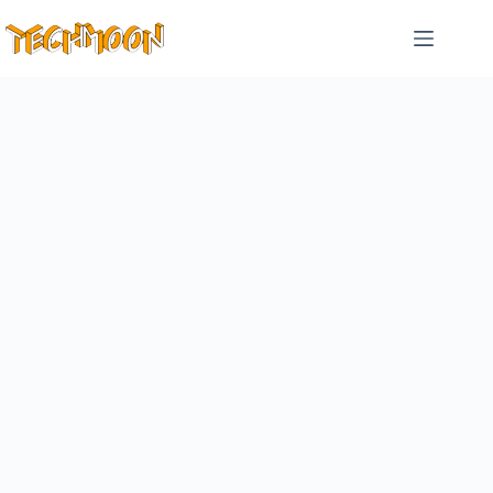
跳
至
主
要
內
容