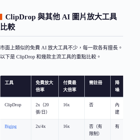
ClipDrop 與其他 AI 圖片放大工具
比較
市面上類似的免費 AI 放大工具不少，每一款各有擅長。
以下是 ClipDrop 和幾款主流工具的重點比較。
工具
免費放大
付費最
需註冊
降
最適
倍率
大倍率
噪
ClipDrop
2x（20
16x
否
內
一般
張/日）
建
商產
Bigjpg
2x/4x
16x
否（有
有
動漫
限制）
景照