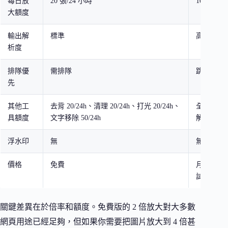
每日放
20 張/24 小時
1000 張/
大額度
輸出解
標準
高解析度
析度
排隊優
需排隊
跳過佇列
先
其他工
去背 20/24h、清理 20/24h、打光 20/24h、
全部 1000
具額度
文字移除 50/24h
解析度）
浮水印
無
無
價格
免費
月費制（
試用）
關鍵差異在於倍率和額度。免費版的 2 倍放大對大多數
網頁用途已經足夠，但如果你需要把圖片放大到 4 倍甚