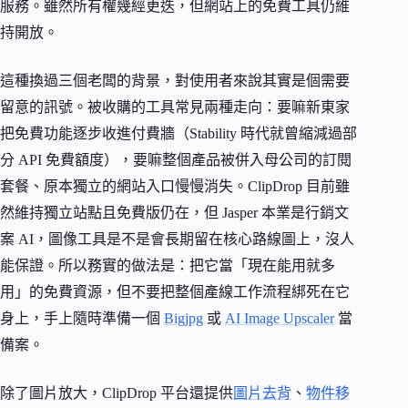
服務。雖然所有權幾經更迭，但網站上的免費工具仍維
持開放。
這種換過三個老闆的背景，對使用者來說其實是個需要
留意的訊號。被收購的工具常見兩種走向：要嘛新東家
把免費功能逐步收進付費牆（Stability 時代就曾縮減過部
分 API 免費額度），要嘛整個產品被併入母公司的訂閱
套餐、原本獨立的網站入口慢慢消失。ClipDrop 目前雖
然維持獨立站點且免費版仍在，但 Jasper 本業是行銷文
案 AI，圖像工具是不是會長期留在核心路線圖上，沒人
能保證。所以務實的做法是：把它當「現在能用就多
用」的免費資源，但不要把整個產線工作流程綁死在它
身上，手上隨時準備一個
Bigjpg
或
AI Image Upscaler
當
備案。
除了圖片放大，ClipDrop 平台還提供
圖片去背
、
物件移