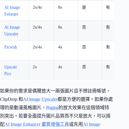
AI Image
2x/4x
8x
是
有
人像
Enlarger
件掃
AI Image
2x/4x
8x
否
有
一般
Upscaler
速放
Picwish
2x/4x
4x
否
有
產品
貼文
Upscale
2x
4x
否
有
快速
Pics
如果你的需求是偶爾放大一兩張圖片且不想註冊帳號，
ClipDrop 和
AI Image Upscaler
都是方便的選擇。如果你處
理的是動漫風格圖片，
Bigjpg
的放大效果在這個領域特
別突出。若要全面提升圖片品質而不只是放大，可以搭
配
AI Image Enhancer 畫質增強工具
或先用
AI Image