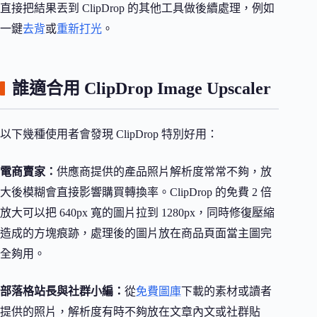
直接把結果丟到 ClipDrop 的其他工具做後續處理，例如
一鍵
去背
或
重新打光
。
誰適合用 ClipDrop Image Upscaler
以下幾種使用者會發現 ClipDrop 特別好用：
電商賣家：
供應商提供的產品照片解析度常常不夠，放
大後模糊會直接影響購買轉換率。ClipDrop 的免費 2 倍
放大可以把 640px 寬的圖片拉到 1280px，同時修復壓縮
造成的方塊痕跡，處理後的圖片放在商品頁面當主圖完
全夠用。
部落格站長與社群小編：
從
免費圖庫
下載的素材或讀者
提供的照片，解析度有時不夠放在文章內文或社群貼