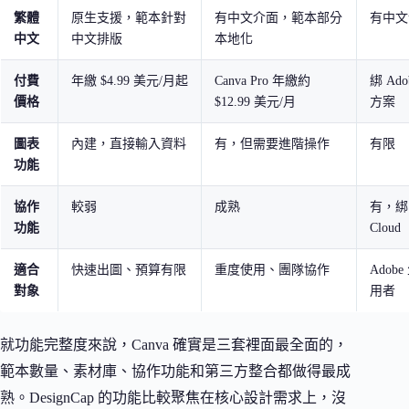
繁體
原生支援，範本針對
有中文介面，範本部分
有中文
中文
中文排版
本地化
付費
年繳 $4.99 美元/月起
Canva Pro 年繳約
綁 Ad
價格
$12.99 美元/月
方案
圖表
內建，直接輸入資料
有，但需要進階操作
有限
功能
協作
較弱
成熟
有，綁 C
功能
Cloud
適合
快速出圖、預算有限
重度使用、團隊協作
Adob
對象
用者
就功能完整度來說，Canva 確實是三套裡面最全面的，
範本數量、素材庫、協作功能和第三方整合都做得最成
熟。DesignCap 的功能比較聚焦在核心設計需求上，沒