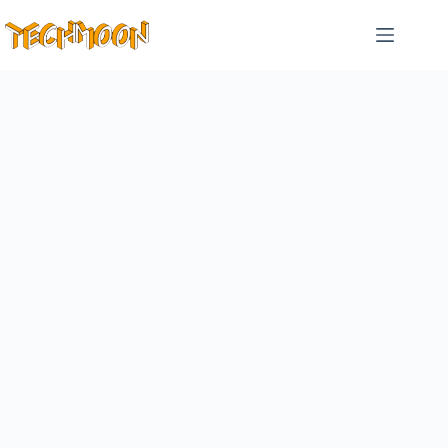
跳
至
主
要
內
容