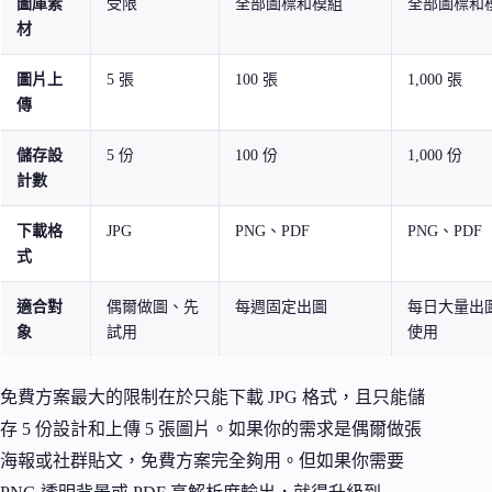
圖庫素
受限
全部圖標和模組
全部圖標和
材
圖片上
5 張
100 張
1,000 張
傳
儲存設
5 份
100 份
1,000 份
計數
下載格
JPG
PNG、PDF
PNG、PDF
式
適合對
偶爾做圖、先
每週固定出圖
每日大量出
象
試用
使用
免費方案最大的限制在於只能下載 JPG 格式，且只能儲
存 5 份設計和上傳 5 張圖片。如果你的需求是偶爾做張
海報或社群貼文，免費方案完全夠用。但如果你需要