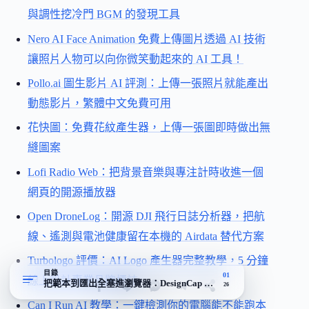
與調性挖冷門 BGM 的發現工具
Nero AI Face Animation 免費上傳圖片透過 AI 技術
讓照片人物可以向你微笑動起來的 AI 工具！
Pollo.ai 圖生影片 AI 評測：上傳一張照片就能產出
動態影片，繁體中文免費可用
花快圖：免費花紋產生器，上傳一張圖即時做出無
縫圖案
Lofi Radio Web：把背景音樂與專注計時收進一個
網頁的開源播放器
Open DroneLog：開源 DJI 飛行日誌分析器，把航
線、遙測與電池健康留在本機的 Airdata 替代方案
Turbologo 評價：AI Logo 產生器完整教學，5 分鐘
目錄
01
線上設計專業品牌標誌
把範本到匯出全塞進瀏覽器：DesignCap 鎖定三種沒設計底的人
26
Can I Run AI 教學：一鍵檢測你的電腦能不能跑本