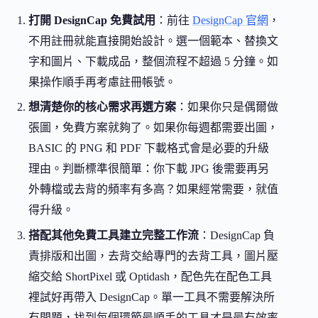
打開 DesignCap 免費試用
：前往
DesignCap 官網
，
不用註冊就能直接開始設計。選一個範本、替換文
字和圖片、下載成品，整個流程不超過 5 分鐘。如
果操作順手再考慮註冊帳號。
想清楚你的核心需求再選方案
：如果你只是偶爾做
張圖，免費方案就夠了。如果你每週都需要出圖，
BASIC 的 PNG 和 PDF 下載格式會是必要的升級
理由。判斷標準很簡單：你下載 JPG 後需要再另
外轉檔或去背的頻率有多高？如果經常需要，就值
得升級。
搭配其他免費工具建立完整工作流
：DesignCap 負
責排版和出圖，去背交給專門的去背工具，圖片壓
縮交給 ShortPixel 或 Optidash，配色先在配色工具
裡試好再帶入 DesignCap。單一工具不需要解決所
有問題，找到每個環節最順手的工具才是最有效率