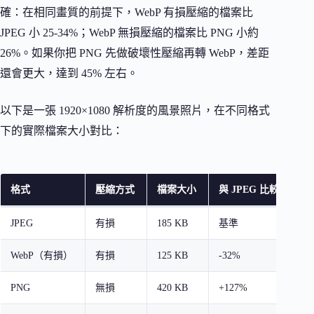
確：在相同畫質的前提下，WebP 有損壓縮的檔案比
JPEG 小 25-34%；WebP 無損壓縮的檔案比 PNG 小約
26%。如果你把 PNG 先做破壞性壓縮再轉 WebP，差距
還會更大，達到 45% 左右。
以下是一張 1920×1080 解析度的風景照片，在不同格式
下的實際檔案大小對比：
格式
壓縮方式
檔案大小
與 JPEG 比較
透
JPEG
有損
185 KB
基準
否
WebP（有損）
有損
125 KB
-32%
否
PNG
無損
420 KB
+127%
是