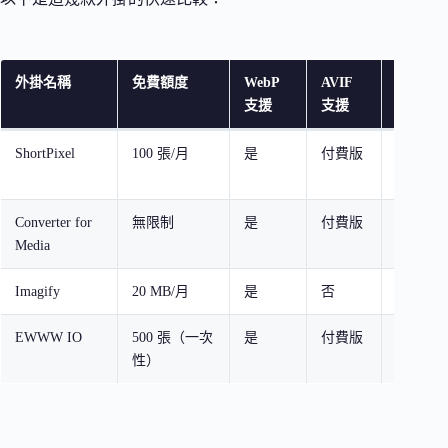
外掛名稱
免費額度
WebP
AVIF
適合對
支援
支援
ShortPixel
100 張/月
是
付費版
一般網
品質者
Converter for
無限制
是
付費版
預算有
Media
者
Imagify
20 MB/月
是
否
WP Roc
EWWW IO
500 張（一次
是
付費版
進階使
性）