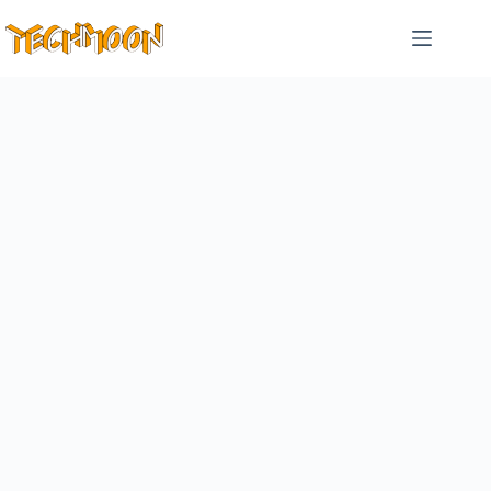
跳
至
主
要
內
容