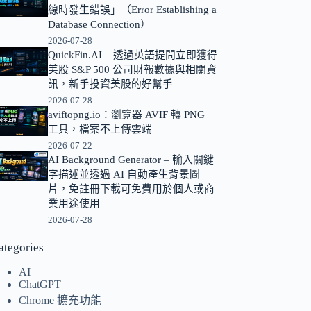
線時發生錯誤」（Error Establishing a
的
Database Connection）
結
2026-07-28
果
QuickFin.AI – 透過英語提問立即獲得
美股 S&P 500 公司財報數據與相關資
訊，新手投資美股的好幫手
2026-07-28
aviftopng.io：瀏覽器 AVIF 轉 PNG
工具，檔案不上傳雲端
2026-07-22
AI Background Generator – 輸入關鍵
字描述並透過 AI 自動產生背景圖
片，免註冊下載可免費用於個人或商
業用途使用
2026-07-28
ategories
AI
ChatGPT
Chrome 擴充功能