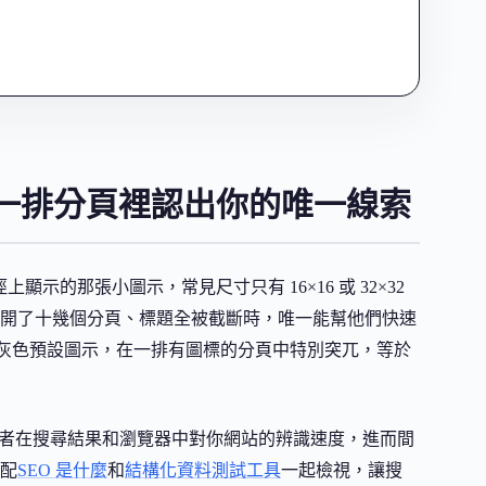
一排分頁裡認出你的唯一線索
捷徑上顯示的那張小圖示，常見尺寸只有 16×16 或 32×32
開了十幾個分頁、標題全被截斷時，唯一能幫他們快速
示一個灰色預設圖示，在一排有圖標的分頁中特別突兀，等於
影響使用者在搜尋結果和瀏覽器中對你網站的辨識速度，進而間
配
SEO 是什麼
和
結構化資料測試工具
一起檢視，讓搜