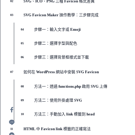
SVG、ICO、PNG 三種 Favicon 格式差異
02
SVG Favicon Maker 操作教學：三步驟完成
03
步驟一：輸入文字或 Emoji
04
步驟二：選擇字型與配色
05
步驟三：選擇背景框樣式並下載
06
如何在 WordPress 網站中安裝 SVG Favicon
07
方法一：透過 functions.php 啟用 SVG 上傳
08
方法二：使用外掛處理 SVG
09
方法三：手動加入 link 標籤到 head
10
HTML 中 Favicon link 標籤的正確寫法
11