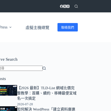
ress
聯絡我們
虛擬主機總覽
ive Search
找
osts
不
到
【2026 最新】TLD-List 網域比價完
符
整教學：首購、續約、移轉最便宜域
合
名一次搞定
條
2026-07-28
如何解決 WordPress「建立資料庫連
件