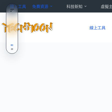
跳
線上工具
免費資源
科技新知
虛擬
至
主
要
內
線上工具
容
01
22