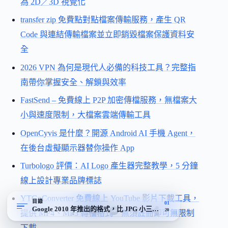
為 2D／3D 視覺化
transfer zip 免費點對點檔案傳輸服務，產生 QR
Code 與連結傳輸檔案並立即銷毀檔案保護資料安
全
2026 VPN 為何是現代人必備的科技工具？完整指
南帶你掌握安全、解鎖與效率
FastSend – 免費線上 P2P 加密傳檔服務，無檔案大
小與速度限制，大檔案雲端傳輸工具
OpenCyvis 是什麼？開源 Android AI 手機 Agent，
在後台虛擬顯示器替你操作 App
Turbologo 評價：AI Logo 產生器完整教學，5 分鐘
線上設計專業品牌標誌
YTGoConverter 免費線上 YouTube 影片下載工具，
目錄
01
Google 2010 年推出的格式，比 JPG 小三成、瀏覽器支援率已破 9
20
提供 MP4、MP3 轉檔格式，無須註冊即可無限制
下載