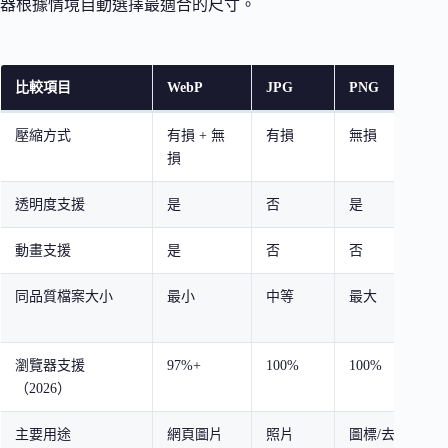
器根據情境自動選擇最適合的尺寸。
比較項目
WebP
JPG
PNG
I
壓縮方式
有損 + 無
有損
無損
損
透明度支援
是
否
是
動畫支援
是
否
否
同品質檔案大小
最小
中等
最大
瀏覽器支援
97%+
100%
100%
1
（2026）
主要用途
網頁圖片
照片
圖標/去
F