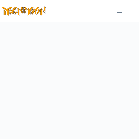
跳
至
主
要
內
容