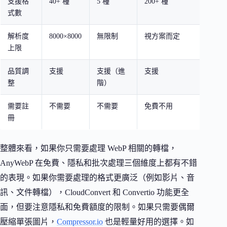
支援格
40+ 種
5 種
200+ 種
300+
式數
解析度
8000×8000
無限制
視方案而定
100M
上限
品質調
支援
支援（進
支援
支援
整
階）
需要註
不需要
不需要
免費不用
免費
冊
整體來看，如果你只需要處理 WebP 相關的轉檔，
AnyWebP 在免費、隱私和批次處理三個維度上都有不錯
的表現。如果你需要處理的格式更廣泛（例如影片、音
訊、文件轉檔），CloudConvert 和 Convertio 功能更全
面，但要注意隱私和免費額度的限制。如果只需要偶爾
壓縮單張圖片，
Compressor.io
也是輕量好用的選擇。如