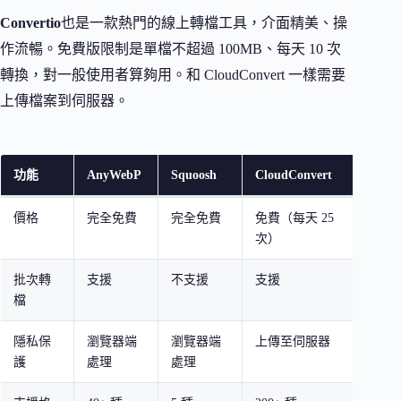
Convertio
也是一款熱門的線上轉檔工具，介面精美、操
作流暢。免費版限制是單檔不超過 100MB、每天 10 次
轉換，對一般使用者算夠用。和 CloudConvert 一樣需要
上傳檔案到伺服器。
功能
AnyWebP
Squoosh
CloudConvert
Conve
價格
完全免費
完全免費
免費（每天 25
免費（
次）
次）
批次轉
支援
不支援
支援
支援
檔
隱私保
瀏覽器端
瀏覽器端
上傳至伺服器
上傳
護
處理
處理