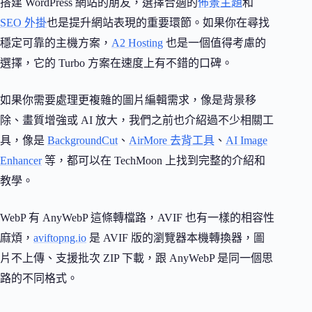
搭建 WordPress 網站的朋友，選擇合適的
佈景主題
和
SEO 外掛
也是提升網站表現的重要環節。如果你在尋找
穩定可靠的主機方案，
A2 Hosting
也是一個值得考慮的
選擇，它的 Turbo 方案在速度上有不錯的口碑。
如果你需要處理更複雜的圖片編輯需求，像是背景移
除、畫質增強或 AI 放大，我們之前也介紹過不少相關工
具，像是
BackgroundCut
、
AirMore 去背工具
、
AI Image
Enhancer
等，都可以在 TechMoon 上找到完整的介紹和
教學。
WebP 有 AnyWebP 這條轉檔路，AVIF 也有一樣的相容性
麻煩，
aviftopng.io
是 AVIF 版的瀏覽器本機轉換器，圖
片不上傳、支援批次 ZIP 下載，跟 AnyWebP 是同一個思
路的不同格式。