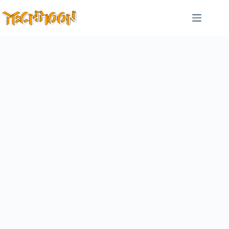
跳
至
主
要
內
容