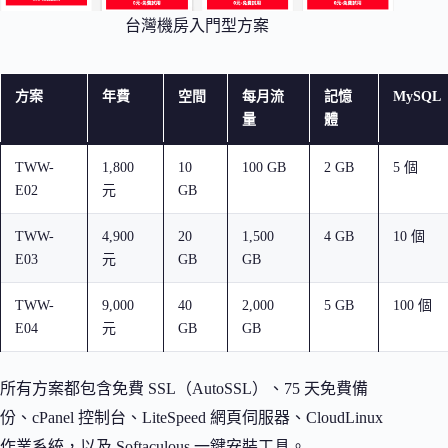
台灣機房入門型方案
方案
年費
空間
每月流
記憶
MySQL
量
體
TWW-
1,800
10
100 GB
2 GB
5 個
E02
元
GB
TWW-
4,900
20
1,500
4 GB
10 個
E03
元
GB
GB
TWW-
9,000
40
2,000
5 GB
100 個
E04
元
GB
GB
所有方案都包含免費 SSL（AutoSSL）、75 天免費備
份、cPanel 控制台、LiteSpeed 網頁伺服器、CloudLinux
作業系統，以及 Softaculous 一鍵安裝工具。