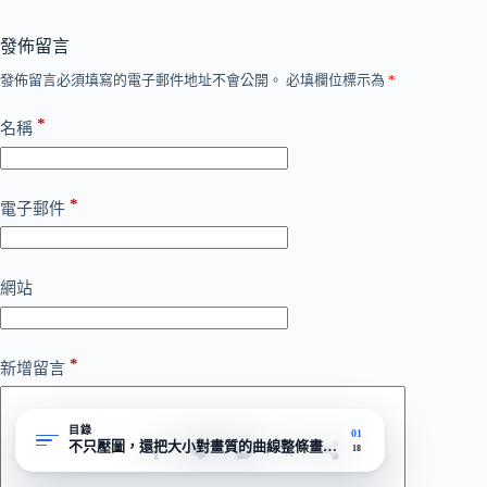
發佈留言
發佈留言必須填寫的電子郵件地址不會公開。
必填欄位標示為
*
*
名稱
*
電子郵件
網站
*
新增留言
目錄
01
不只壓圖，還把大小對畫質的曲線整條畫給你看
18