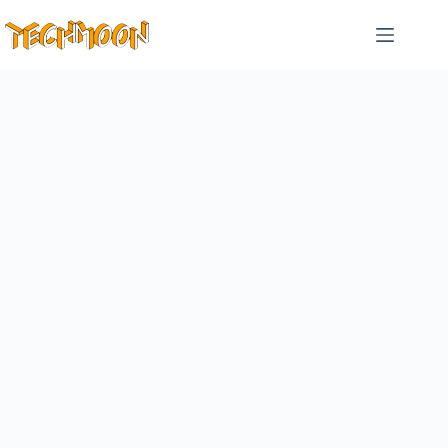
跳
至
主
要
內
容