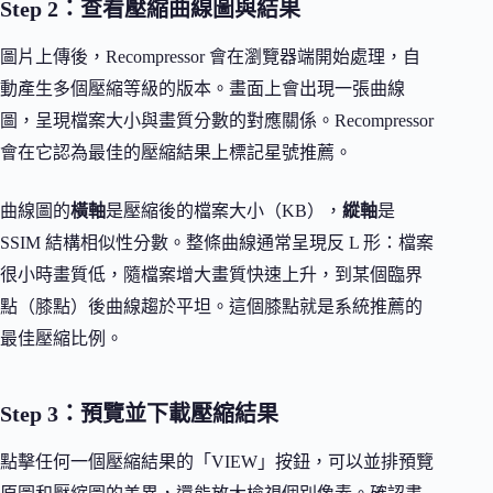
Step 2：查看壓縮曲線圖與結果
圖片上傳後，Recompressor 會在瀏覽器端開始處理，自
動產生多個壓縮等級的版本。畫面上會出現一張曲線
圖，呈現檔案大小與畫質分數的對應關係。Recompressor
會在它認為最佳的壓縮結果上標記星號推薦。
曲線圖的
橫軸
是壓縮後的檔案大小（KB），
縱軸
是
SSIM 結構相似性分數。整條曲線通常呈現反 L 形：檔案
很小時畫質低，隨檔案增大畫質快速上升，到某個臨界
點（膝點）後曲線趨於平坦。這個膝點就是系統推薦的
最佳壓縮比例。
Step 3：預覽並下載壓縮結果
點擊任何一個壓縮結果的「VIEW」按鈕，可以並排預覽