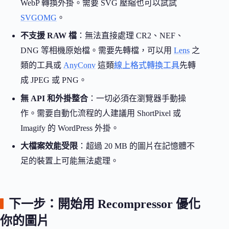
WebP 轉換外掛。需要 SVG 壓縮也可以試試
SVGOMG
。
不支援 RAW 檔
：無法直接處理 CR2、NEF、
DNG 等相機原始檔。需要先轉檔，可以用
Lens
之
類的工具或
AnyConv
這類
線上格式轉換工具
先轉
成 JPEG 或 PNG。
無 API 和外掛整合
：一切必須在瀏覽器手動操
作。需要自動化流程的人建議用 ShortPixel 或
Imagify 的 WordPress 外掛。
大檔案效能受限
：超過 20 MB 的圖片在記憶體不
足的裝置上可能無法處理。
下一步：開始用 Recompressor 優化
你的圖片