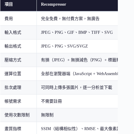
項目
Recompressor
費用
完全免費，無付費方案，無廣告
輸入格式
JPEG、PNG、GIF、BMP、TIFF、SVG
輸出格式
JPEG、PNG、SVG/SVGZ
壓縮方式
有損（JPEG）+ 無損減色（PNG）+ 標籤精簡（S
運算位置
全部在瀏覽器端（JavaScript + WebAssembly）
批次處理
可同時上傳多張圖片，逐一分析並下載
帳號需求
不需要註冊
使用次數限制
無限制
畫質指標
SSIM（結構相似性）、RMSE、最大像素誤差