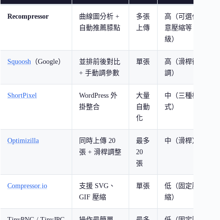
Recompressor
曲線圖分析 +
多張
高（可選任
自動推薦膝點
上傳
意壓縮等
級）
Squoosh
（Google）
並排前後對比
單張
高（滑桿微
+ 手動調參數
調）
ShortPixel
WordPress 外
大量
中（三種模
掛整合
自動
式）
化
Optimizilla
同時上傳 20
最多
中（滑桿）
張 + 滑桿調整
20
張
Compressor.io
支援 SVG、
單張
低（固定壓
GIF 壓縮
縮）
TinyPNG / TinyJPG
操作最簡單
最多
低（固定壓