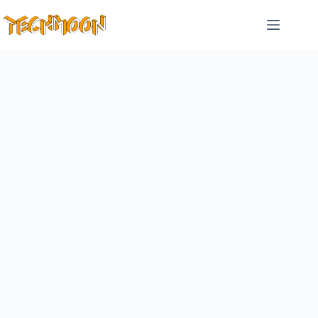
跳
至
主
要
內
容