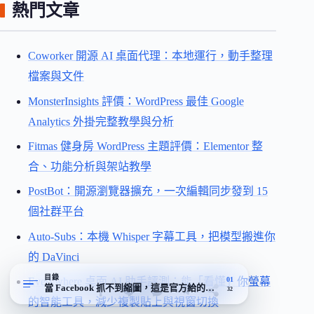
熱門文章
Coworker 開源 AI 桌面代理：本地運行，動手整理
檔案與文件
MonsterInsights 評價：WordPress 最佳 Google
Analytics 外掛完整教學與分析
Fitmas 健身房 WordPress 主題評價：Elementor 整
合、功能分析與架站教學
PostBot：開源瀏覽器擴充，一次編輯同步發到 15
個社群平台
Auto-Subs：本機 Whisper 字幕工具，把模型搬進你
的 DaVinci
目錄
01
Everywhere 桌面 AI 助手評測：能「看懂」你螢幕
當 Facebook 抓不到縮圖，這是官方給的修正入口
32
的智能工具，減少複製貼上與視窗切換