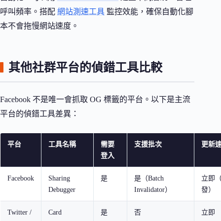
呼叫頻率。搭配
網站測速工具
監控效能，確保自動化腳
本不會拖慢網站速度。
其他社群平台的偵錯工具比較
Facebook 不是唯一會抓取 OG 標籤的平台。以下是主流
平台的偵錯工具差異：
平台
工具名稱
需要
支援批次
更新
登入
Facebook
Sharing
是
是（Batch
立即
Debugger
Invalidator）
發）
Twitter /
Card
是
否
立即