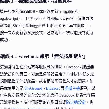
錯誤 3：標題或描述顯示為舊資料
這是典型的快取問題。你已經更新了 og:title 和
og:description，但 Facebook 依然顯示舊內容。解決方法
就是用 Sharing Debugger 貼上網址後按「再次抓取」。
按一次沒更新就多按幾次，通常兩到三次就能強制更新
成功。
錯誤 4：Facebook 顯示「無法找到網址」
這通常發生在網站有存取限制的情況。Facebook 爬蟲無
法造訪你的頁面，可能是伺服器設定了 IP 封鎖、防火牆
規則阻擋了外部爬蟲，或者網站需要登入才能瀏覽。如
果你使用的是
SiteGround
、
Bluehost
等
虛擬主機
服務，某
些主機商預設的安全設定可能會把 Facebook 爬蟲當作惡
意流量擋掉。檢查伺服器的存取日誌或
防火牆設定
，也