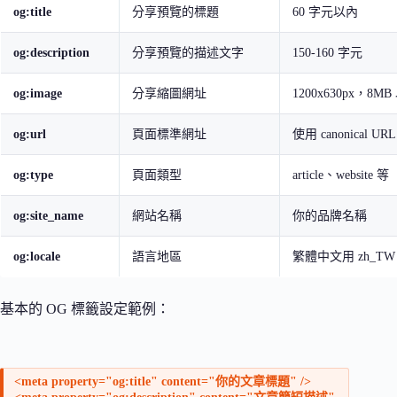
og:title
分享預覽的標題
60 字元以內
og:description
分享預覽的描述文字
150-160 字元
og:image
分享縮圖網址
1200x630px，8M
og:url
頁面標準網址
使用 canonical URL
og:type
頁面類型
article、website 等
og:site_name
網站名稱
你的品牌名稱
og:locale
語言地區
繁體中文用 zh_TW
基本的 OG 標籤設定範例：
<meta property="og:title" content="你的文章標題" />