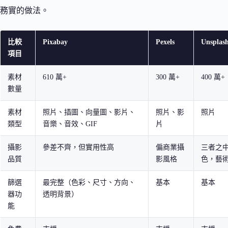
務實的做法。
比較
Pixabay
Pexels
Unsplas
項目
素材
610 萬+
300 萬+
400 萬+
數量
素材
照片、插圖、向量圖、影片、
照片、影
照片
類型
音樂、音效、GIF
片
攝影
參差不齊，但實用性高
偏商業攝
三者之
品質
影風格
色，藝
篩選
最完整（色彩、尺寸、方向、
基本
基本
器功
透明背景）
能