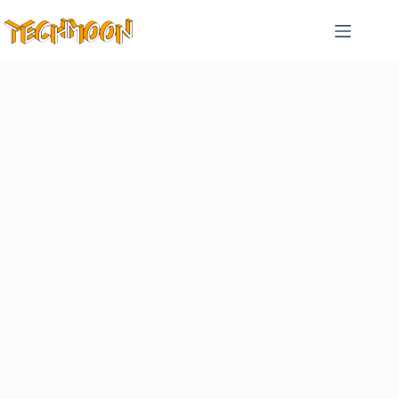
跳
至
主
要
內
容