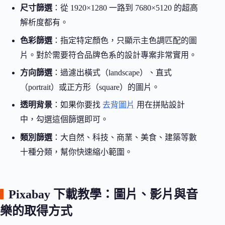
尺寸篩選
：從 1920×1280 一路到 7680×5120 的超高
解析度都有。
色彩篩選
：指定特定顏色，只顯示主色調匹配的圖
片。對於需要符合品牌色系的設計專案非常實用。
方向篩選
：過濾出橫式（landscape）、直式
（portrait）或正方形（square）的圖片。
透明背景
：如果你要找
去背圖片
用在拼貼設計
中，勾選這個篩選即可。
類別篩選
：大自然、科技、商業、美食、建築等數
十種分類，幫你快速縮小範圍。
Pixabay 下載教學：圖片、影片與音
樂的取得方式