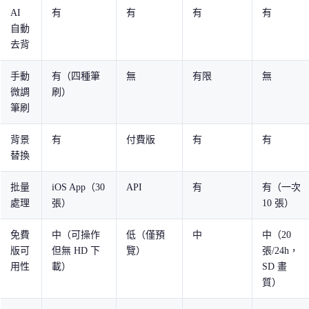
AI
有
有
有
有
自動
去背
手動
有（四種筆
無
有限
無
微調
刷）
筆刷
背景
有
付費版
有
有
替換
批量
iOS App（30
API
有
有（一次
處理
張）
10 張）
免費
中（可操作
低（僅預
中
中（20
版可
但無 HD 下
覽）
張/24h，
用性
載）
SD 畫
質）