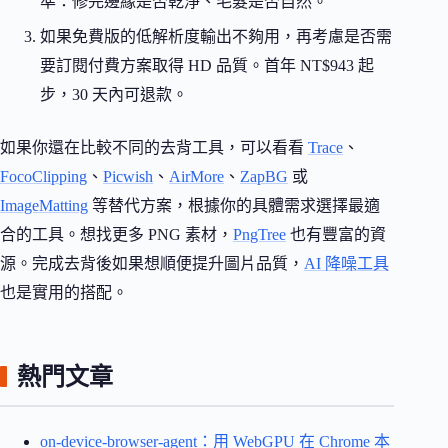
準：修完邊緣是否乾淨、毛髮是否自然。
如果免費版的低解析度輸出不夠用，再考慮是否需
要訂閱付費方案取得 HD 品質。首年 NT$943 起
步，30 天內可退款。
如果你還在比較不同的去背工具，可以看看
Trace
、
FocoClipping
、
Picwish
、
AirMore
、
ZapBG
或
ImageMatting
等替代方案，根據你的具體需求選擇最適
合的工具。想找更多 PNG 素材，
PngTree
也有豐富的資
源。完成去背後如果想順便提升圖片品質，
AI 降噪工具
也是實用的搭配。
熱門文章
on-device-browser-agent：用 WebGPU 在 Chrome 本