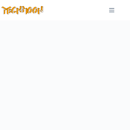
跳
至
主
要
內
容