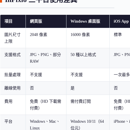
項目
網頁版
Windows 桌面版
iOS App
圖片尺寸
2048 像素
16000 像素
標準
上限
支援格式
JPG、PNG、部分
50 種以上格式
JPG、PN
RAW
批量處理
不支援
不支援
一次最多 
離線使用
否
是
否
費用
免費（HD 下載需
需付費訂閱
免費（H
付費）
付費）
平台
Windows、Mac、
Windows 10/11（64
iPhone、
Linux
位元）