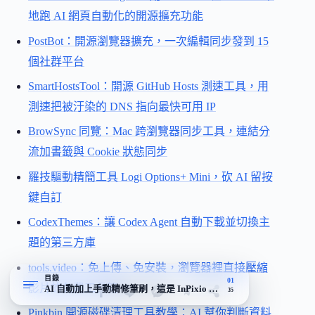
地跑 AI 網頁自動化的開源擴充功能
PostBot：開源瀏覽器擴充，一次編輯同步發到 15
個社群平台
SmartHostsTool：開源 GitHub Hosts 測速工具，用
測速把被汙染的 DNS 指向最快可用 IP
BrowSync 同覽：Mac 跨瀏覽器同步工具，連結分
流加書籤與 Cookie 狀態同步
羅技驅動精簡工具 Logi Options+ Mini，砍 AI 留按
鍵自訂
CodexThemes：讓 Codex Agent 自動下載並切換主
題的第三方庫
tools.video：免上傳、免安裝，瀏覽器裡直接壓縮
目錄
01
影片的免費工具箱
AI 自動加上手動精修筆刷，這是 InPixio 沒被取代的理由
35
Pinkbin 開源磁碟清理工具教學：AI 幫你判斷資料