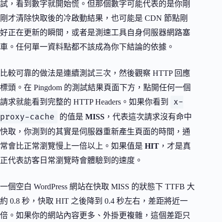
試，看到數字就開始慌。但那個數字可能代表的是你剛
剛才清除快取後的冷啟動結果，也可能是 CDN 節點剛
好正在更新的瞬間，或者是測速工具自身伺服器網路塞
車。任何單一資料點都不該成為你下結論的依據。
比較可靠的做法是連續測試三次，然後觀察 HTTP 回應
標頭。在 Pingdom 的測試結果頁面下方，點開任何一個
x-
請求就能看到完整的 HTTP Headers。如果你看到
proxy-cache
的值是
MISS
，代表這次請求沒有命中
快取，你測到的其實是伺服器重新產生頁面的時間，通
常會比正常瀏覽慢上一倍以上。如果值是
HIT
，才是真
正代表訪客日常瀏覽時會體驗到的速度。
一個空白 WordPress 網站在快取 MISS 的狀態下 TTFB 大
約 0.8 秒，快取 HIT 之後降到 0.4 秒左右，差距將近一
倍。如果你的網站內容更多、外掛更複雜，這個差距只