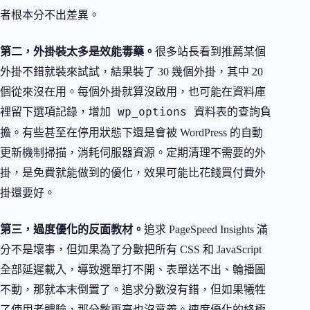
者根本分不出差異。
第二，外掛裝太多是效能毒藥。
很多站長看到推薦某個
外掛不錯就裝來試試，結果裝了 30 幾個外掛，其中 20
個從來沒在用。每個外掛就算沒啟用，也可能在資料庫
wp_options
裡留下選項記錄，增加
資料表的查詢負
擔。有些甚至在停用狀態下還是會被 WordPress 的自動
更新機制掃描，消耗伺服器資源。定期清理不需要的外
掛，是免費就能做到的優化，效果可能比花錢買付費外
掛還要好。
第三，過度優化的反面教材。
追求 PageSpeed Insights 滿
分不是壞事，但如果為了分數把所有 CSS 和 JavaScript
全部延遲載入，導致選單打不開、表單送不出、輪播圖
不動，那就本末倒置了。追求分數沒有錯，但如果犧牲
了使用者體驗，那分數再高也沒意義。速度優化的終極