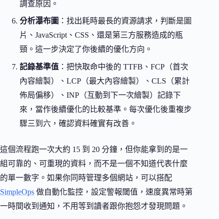
調查原因。
分析瀑布圖
：找出耗時最長的資源請求，判斷是圖
片、JavaScript、CSS、還是第三方服務造成的瓶
頸。這一步決定了你後續的優化方向。
記錄基準值
：把快取命中後的 TTFB、FCP（首次
內容繪製）、LCP（最大內容繪製）、CLS（累計
佈局偏移）、INP（互動到下一次繪製）記錄下
來，當作後續優化的比較基準。每次優化後重複步
驟三到六，確認資料確實有改善。
這個流程跑一次大約 15 到 20 分鐘，但你能拿到的是一
組可靠的、可重現的資料，而不是一個不知道代表什麼
的單一數字。如果你同時管理多個網站，可以搭配
SimpleOps
做自動化監控，設定警報閾值，速度異常時第
一時間收到通知，不用等到讀者跟你抱怨才發現問題。