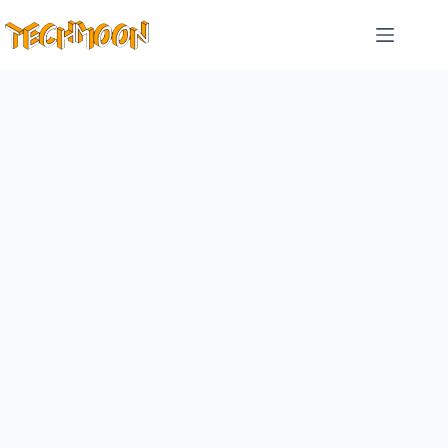
跳
至
主
要
內
容