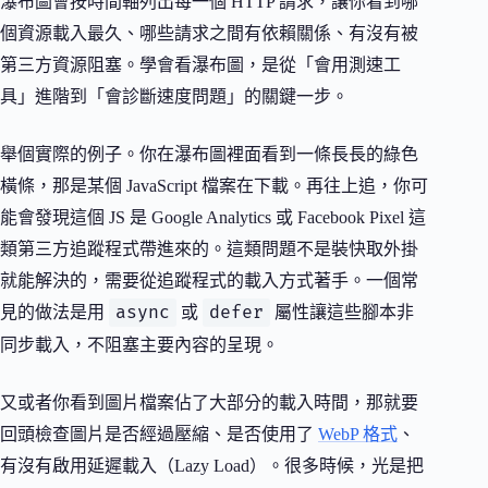
瀑布圖會按時間軸列出每一個 HTTP 請求，讓你看到哪
個資源載入最久、哪些請求之間有依賴關係、有沒有被
第三方資源阻塞。學會看瀑布圖，是從「會用測速工
具」進階到「會診斷速度問題」的關鍵一步。
舉個實際的例子。你在瀑布圖裡面看到一條長長的綠色
橫條，那是某個 JavaScript 檔案在下載。再往上追，你可
能會發現這個 JS 是 Google Analytics 或 Facebook Pixel 這
類第三方追蹤程式帶進來的。這類問題不是裝快取外掛
就能解決的，需要從追蹤程式的載入方式著手。一個常
async
defer
見的做法是用
或
屬性讓這些腳本非
同步載入，不阻塞主要內容的呈現。
又或者你看到圖片檔案佔了大部分的載入時間，那就要
回頭檢查圖片是否經過壓縮、是否使用了
WebP 格式
、
有沒有啟用延遲載入（Lazy Load）。很多時候，光是把