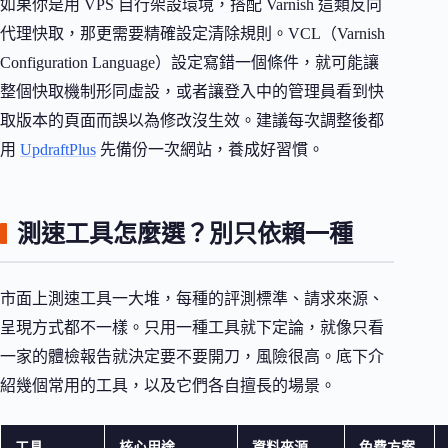
如果你是用 VPS 自行架設環境，搭配 Varnish 這類反向
代理快取，那更需要精確設定清除規則。VCL（Varnish
Configuration Language）設定寫錯一個條件，就可能讓
整個快取機制形同虛設，或者讓登入中的管理員看到快
取版本的頁面而誤以為修改沒生效。建議每次調整後都
用
UpdraftPlus
先備份一次網站，養成好習慣。
測速工具怎麼選？別只依賴一種
市面上測速工具一大堆，每種的評測標準、請求來源、
呈現方式都不一樣。只用一種工具就下定論，就像只看
一家的體檢報告就決定要不要開刀，風險很高。底下介
紹幾個常用的工具，以及它們各自擅長的場景。
工具
核心用途
資料來源
免費方案