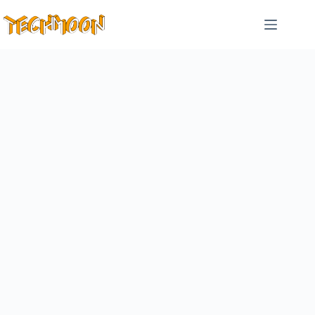
跳
至
主
要
內
容