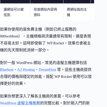
讓網站可以被
存放網站內容與
將網址指向主
建立與
找到
資料
機
內容
如果你使用的是免費主機（例如已終止服務的
000webhost），主機規格與流量通常有限制，速度表現
不容易太好。這時即使裝了 WP Rocket，效果也會被主
機的先天限制抵消掉一部分。
對於一般 WordPress 網站，常見的虛擬主機選擇包括
Bluehost
、
A2 Hosting
、
DreamHost
等。這些主機商提供
合理的價格與穩定的效能，搭配 WP Rocket 使用可以發
揮更好的效果。
如果你想更深入了解各主機商的差異，可以參考
WordPress 虛擬主機推薦
的完整比較。對於剛入門的新