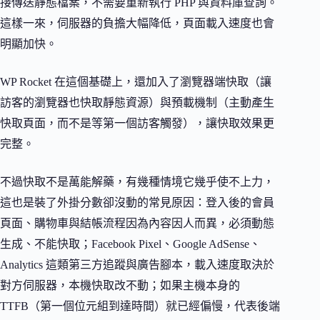
接傳送靜態檔案，不需要重新執行 PHP 與資料庫查詢。
這樣一來，伺服器的負擔大幅降低，頁面載入速度也會
明顯加快。
WP Rocket 在這個基礎上，還加入了瀏覽器端快取（讓
訪客的瀏覽器也快取靜態資源）與預載機制（主動產生
快取頁面，而不是等第一個訪客觸發），讓快取效果更
完整。
不過快取不是萬能解藥，有幾種情境它幾乎使不上力，
這也是裝了外掛分數卻沒動的常見原因：登入後的會員
頁面、購物車與結帳流程因為內容因人而異，必須動態
生成、不能快取；Facebook Pixel、Google AdSense、
Analytics 這類第三方追蹤與廣告腳本，載入速度取決於
對方伺服器，本機快取改不動；如果主機本身的
TTFB（第一個位元組到達時間）就已經偏慢，代表後端