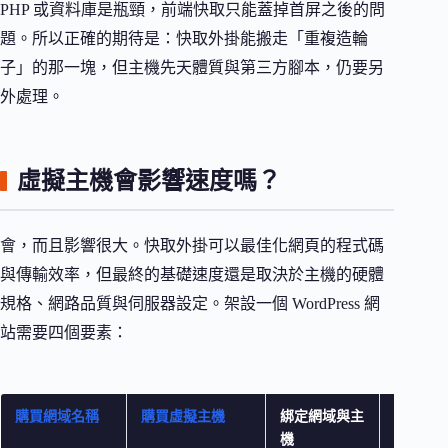
PHP 或資料庫是瓶頸，前端快取只能蓋掉首屏之後的問
題。所以正確的期待是：快取外掛能搬走「重複造輪
子」的那一塊，但主機先天體質與第三方腳本，仍要另
外處理。
虛擬主機會影響速度嗎？
會，而且影響很大。快取外掛可以最佳化網頁的程式碼
與傳輸效率，但最終的基礎速度還是取決於主機的硬體
規格、網路品質與伺服器設定。架設一個 WordPress 網
站需要四個要素：
購買網域名稱
購買虛擬主機
綁定網域與主
安裝 Wor
機