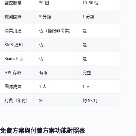
監控數量
50 個
10–50 個
100 個
檢測間隔
5 分鐘
1 分鐘
1 分鐘
商業用途
否（僅限非商業）
是
是
SMS 通知
否
是
是
Status Page
否
是
是
API 存取
有限
完整
完整
團隊成員
1 人
1 人
多人
月費（年付）
$0
約 $7/月
約 $29
免費方案與付費方案功能對照表