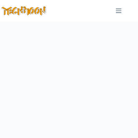
跳
至
主
要
內
容