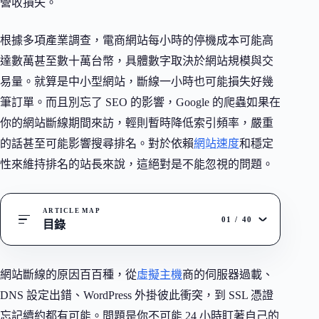
營收損失。
根據多項產業調查，電商網站每小時的停機成本可能高
達數萬甚至數十萬台幣，具體數字取決於網站規模與交
易量。就算是中小型網站，斷線一小時也可能損失好幾
筆訂單。而且別忘了 SEO 的影響，Google 的爬蟲如果在
你的網站斷線期間來訪，輕則暫時降低索引頻率，嚴重
的話甚至可能影響搜尋排名。對於依賴
網站速度
和穩定
性來維持排名的站長來說，這絕對是不能忽視的問題。
ARTICLE MAP
01
/
40
目錄
網站斷線的原因百百種，從
虛擬主機
商的伺服器過載、
DNS 設定出錯、WordPress 外掛彼此衝突，到 SSL 憑證
忘記續約都有可能。問題是你不可能 24 小時盯著自己的