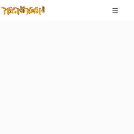
跳
至
主
要
內
容