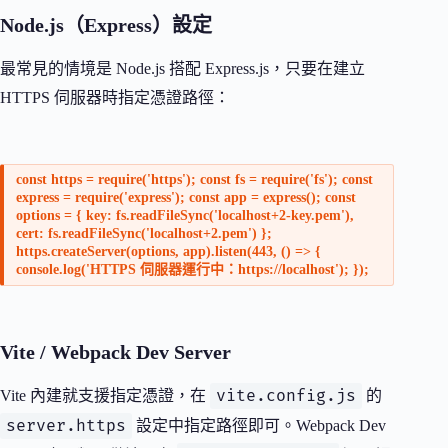
Node.js（Express）設定
最常見的情境是 Node.js 搭配 Express.js，只要在建立
HTTPS 伺服器時指定憑證路徑：
const https = require('https'); const fs = require('fs'); const
express = require('express'); const app = express(); const
options = { key: fs.readFileSync('localhost+2-key.pem'),
cert: fs.readFileSync('localhost+2.pem') };
https.createServer(options, app).listen(443, () => {
console.log('HTTPS 伺服器運行中：https://localhost'); });
Vite / Webpack Dev Server
vite.config.js
Vite 內建就支援指定憑證，在
的
server.https
設定中指定路徑即可。Webpack Dev