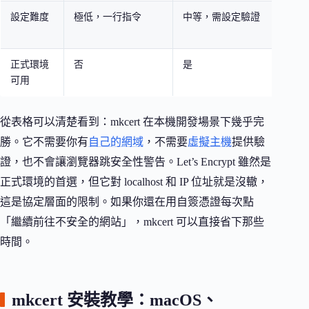
設定難度
極低，一行指令
中等，需設定驗證
較高
處理
正式環境
否
是
不建
可用
從表格可以清楚看到：mkcert 在本機開發場景下幾乎完
勝。它不需要你有
自己的網域
，不需要
虛擬主機
提供驗
證，也不會讓瀏覽器跳安全性警告。Let’s Encrypt 雖然是
正式環境的首選，但它對 localhost 和 IP 位址就是沒轍，
這是協定層面的限制。如果你還在用自簽憑證每次點
「繼續前往不安全的網站」，mkcert 可以直接省下那些
時間。
mkcert 安裝教學：macOS、