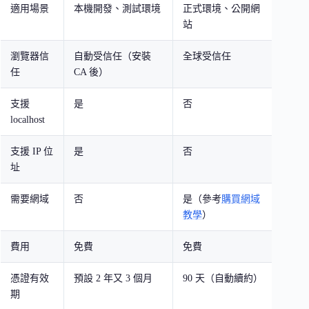
適用場景
本機開發、測試環境
正式環境、公開網
測試
站
統
瀏覽器信
自動受信任（安裝
全球受信任
不信
任
CA 後）
警告
支援
是
否
是（
localhost
任）
支援 IP 位
是
否
是（
址
任）
需要網域
否
是（參考
購買網域
否
教學
）
費用
免費
免費
免費
憑證有效
預設 2 年又 3 個月
90 天（自動續約）
自訂
期