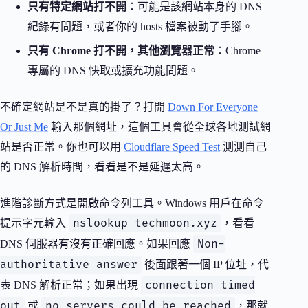
只有特定網站打不開
：可能是該網站本身的 DNS
紀錄有問題，或者你的 hosts 檔案被動了手腳。
只有 Chrome 打不開，其他瀏覽器正常
：Chrome
專屬的 DNS 快取或擴充功能問題。
不確定網站是不是真的掛了？打開
Down For Everyone
Or Just Me
輸入那個網址，這個工具會從全球各地測試網
站是否正常。你也可以用
Cloudflare Speed Test
測測自己
的 DNS 解析時間，看看是不是延遲太高。
進階診斷方式是開啟命令列工具。Windows 用戶在命令
nslookup techmoon.xyz
提示字元輸入
，看看
Non-
DNS 伺服器有沒有正確回應。如果回應
authoritative answer
後面跟著一個 IP 位址，代
connection timed
表 DNS 解析正常；如果出現
out
no servers could be reached
或
，那就