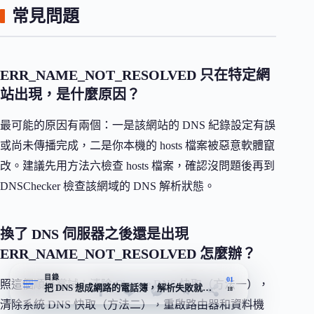
常見問題
ERR_NAME_NOT_RESOLVED 只在特定網
站出現，是什麼原因？
最可能的原因有兩個：一是該網站的 DNS 紀錄設定有誤
或尚未傳播完成，二是你本機的 hosts 檔案被惡意軟體竄
改。建議先用方法六檢查 hosts 檔案，確認沒問題後再到
DNSChecker 檢查該網域的 DNS 解析狀態。
換了 DNS 伺服器之後還是出現
ERR_NAME_NOT_RESOLVED 怎麼辦？
目錄
01
照這個順序嘗試：清除 Chrome DNS 快取（方法一），
把 DNS 想成網路的電話簿，解析失敗就是查不到號
18
清除系統 DNS 快取（方法二），重啟路由器和資料機