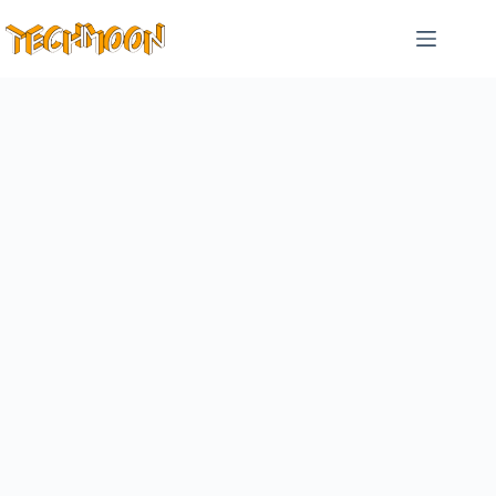
跳
至
主
要
內
容