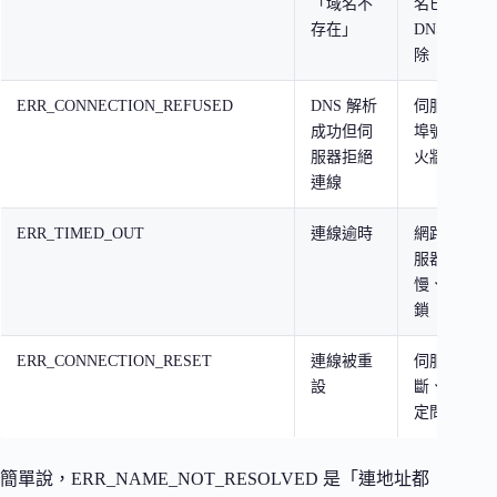
「域名不
名已過期、
存在」
DNS 紀錄
除
ERR_CONNECTION_REFUSED
DNS 解析
伺服器關閉
成功但伺
埠號錯誤、
服器拒絕
火牆阻擋
連線
ERR_TIMED_OUT
連線逾時
網路不穩、
服器回應過
慢、防火牆
鎖
ERR_CONNECTION_RESET
連線被重
伺服器強制
設
斷、MTU 
定問題
簡單說，ERR_NAME_NOT_RESOLVED 是「連地址都