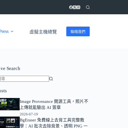
ress
聯絡我們
虛擬主機總覽
ive Search
找
osts
不
到
Image Provenance 開源工具，照片不
符
上傳就能驗出 AI 簽章
合
2026-07-19
條
BgEraser 免費線上去背工具完整教
學：AI 批次去除背景、透明 PNG 一
件