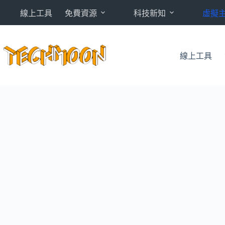
跳
線上工具
免費資源
科技新知
虛擬
至
主
要
內
線上工具
容