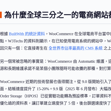
為什麼全球三分之一的電商網站都跑在
根據
BuiltWith 的統計資料
，WooCommerce 在全球電商平台當中的
點。W3Techs 的資料則顯示，在已知使用電商系統的網站中，Woo
因只有一個：它直接寄生在
全世界市佔率最高的 CMS 系統
之
另一個常被忽略的事實是：WooCommerce 由 Automattic 維護
源和長期維護承諾不是某個小團隊隨時可能收攤的那種。對打算
WooCommerce 近期的技術發展也值得關注。從 9.0 版開始引入
面，結帳速度提升了 15-20%。9.9 版（2025 年 6 月發布）大幅
Order Storage（HPOS）已從實驗功能轉為預設標準，訂單資料不再塞進 
優化過的資料表，讓訂單建立速度快了 5 倍，後台篩選速度快了 4