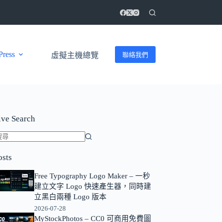
ress
聯絡我們
虛擬主機總覽
ive Search
找
osts
不
到
Free Typography Logo Maker – 一秒
符
建立文字 Logo 快速產生器，同時建
合
立黑白兩種 Logo 版本
條
2026-07-28
MyStockPhotos – CC0 可商用免費圖
件