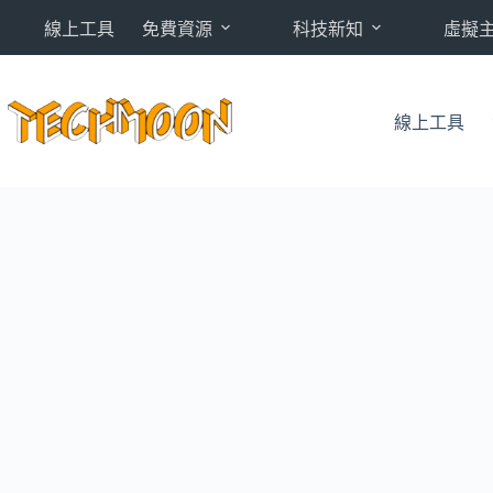
跳
線上工具
免費資源
科技新知
虛擬
至
主
要
內
線上工具
容