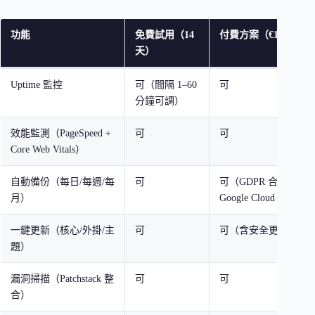
功能
免費試用（14
付費方案（€1.99/站/
天）
Uptime 監控
可（間隔 1–60
可
分鐘可調）
效能監測（PageSpeed +
可
可
Core Web Vitals）
自動備份（每日/每週/每
可
可（GDPR 合規，存
月）
Google Cloud 歐洲
一鍵更新（核心/外掛/主
可
可（含安全更新回滾
題）
漏洞掃描（Patchstack 整
可
可
合）