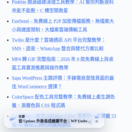
Pinkbin 開源磁碟清理工具教學：AI 幫你判斷資料
夾能不能刪，C 槽空間救星
FastSend – 免費線上 P2P 加密傳檔服務，無檔案大
小與速度限制，大檔案雲端傳輸工具
Twilio 是什麼？雲端通訊 API 平台完整教學：
SMS、語音、WhatsApp 整合與替代方案比較
MP4 轉 GIF 完整指南：2026 年 8 款免費線上與桌
面工具實測推薦與操作教學
Sapa WordPress 主題評價：手錶電商登陸頁面的最
佳 WooCommerce 選擇？
ColorSpace 配色工具完整教學：免費線上產生調色
盤、漸層色與 CSS 程式碼
CodexBar – 免交 API Key！Mac 選單列一次掌握 53
目錄
01
從 Uptime 外掛長成維護平台：WP Umbrella 的角色演進
25
個 AI 編程工具的用量與額度