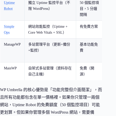
Uptime
獨立 Uptime 監控平台（不
50 個監控項
需要
Robot
限 WordPress）
目，5 分鐘
的個
間隔
Simple
網站效能監控（Uptime +
有免費方案
重視
Ops
Core Web Vitals + SSL）
的站
ManageWP
多站管理平台（更新+備份
基本功能免
已有
+監控）
費
Mana
用習
MainWP
自架式多站管理（資料存在
免費（開
重視
自己主機）
源）
權的
WP Umbrella 的核心優勢是「功能完整但介面簡潔」，而
且所有功能都包含在單一價格裡。如果你只管理一兩個
網站，Uptime Robot 的免費額度（50 個監控項目）可能
更划算。但如果你管理多個 WordPress 網站，需要備