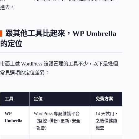
進去。
跟其他工具比起來，WP Umbrella
的定位
市面上做 WordPress 維護管理的工具不少，以下是幾個
常見選項的定位差異：
工具
定位
免費方案
適合
WP
WordPress 專屬維護平台
14 天試用，
管理
Umbrella
（監控+備份+更新+安全
之後僅健康
接案
+報告）
檢查
商