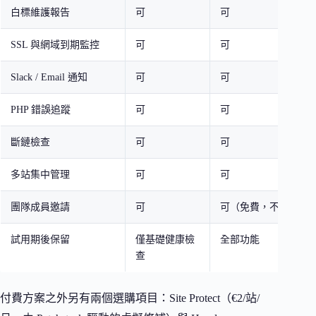
白標維護報告
可
可
SSL 與網域到期監控
可
可
Slack / Email 通知
可
可
PHP 錯誤追蹤
可
可
斷鏈檢查
可
可
多站集中管理
可
可
團隊成員邀請
可
可（免費，不額外收
試用期後保留
僅基礎健康檢
全部功能
查
付費方案之外另有兩個選購項目：Site Protect（€2/站/