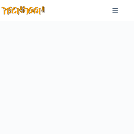
跳
至
主
要
內
容