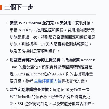
三個下一步
安裝 WP Umbrella 並跑完 14 天試用
：安裝外掛、
串接 API Key、啟用監控和備份。試用期內把所有
功能都跑過一次，特別是安全更新回滾和備份還原
功能。判斷標準：14 天內是否有收到誤報通知，
以及回滾機制是否順利運作。
用監控資料評估你的主機品質
：持續觀察 Response
Time 的趨勢變化。如果資料顯示回應時間經常超
過 800ms 或 Uptime 低於 99.5%，你的主機可能需
要升級。參考
主機評價懶人包
尋找替代方案。
建立定期維護檢查習慣
：每週花 10 分鐘看一次
WP Umbrella 的儀表板，檢查是否有外掛需要更
新、SSL 憑證何時到期、以及效能分數是否下降。