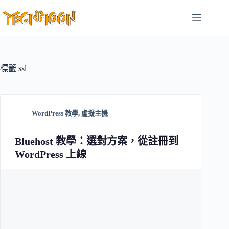
跳
至
主
要
內
容
標籤
ssl
WordPress 教學
,
虛擬主機
Bluehost 教學：選對方案，從註冊到
WordPress 上線