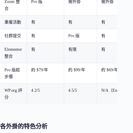
Zoom 整
Pro 版
需外掛
需外掛
合
重複活動
有
有
有
社群提交
有
Pro 版
有
Elementor
有
有限
有
整合
Pro 版起
約 $79/年
約 $99/年
約 $69/年
步價
WP.org 評
4.2/5
4.5/5
N/A（Envato）
分
各外掛的特色分析