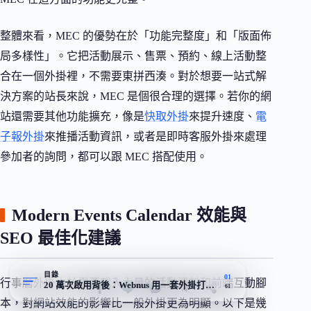
整體來看，MEC 的優勢在於「功能完整度」和「版面佈
局多樣性」。它把活動展示、售票、預約、線上活動整
合在一個外掛裡，不需要東拼西湊。對於想要一站式解
決方案的站長來說，MEC 是個很合理的選擇。若你的網
站還需要其他功能擴充，像是
快取外掛
來提升速度、
電
子報外掛
來推播活動資訊，或者是即時客服外掛來處理
參加者的詢問，都可以跟 MEC 搭配使用。
Modern Events Calendar 效能與
SEO 最佳化建議
目錄
01
行事曆外掛由於需要載入大量的活動資料和前端互動腳
20 萬次啟用背後：Webnus 用一套外掛打通 WordPress 行事曆需求
61
本，對網站效能的影響比一般外掛更為明顯。以下是幾