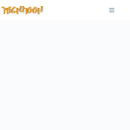
跳
至
主
要
內
容