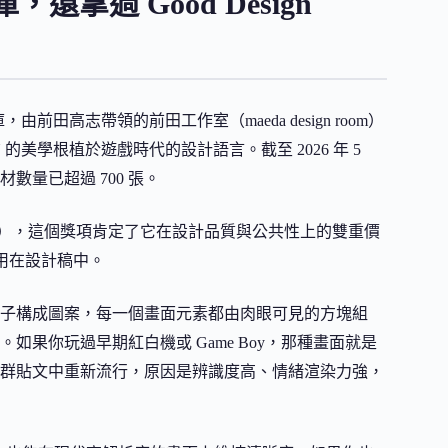
拿過 Good Design
庫，由前田高志帶領的前田工作室（maeda design room）
的美學根植於遊戲時代的設計語言。截至 2026 年 5
材數量已超過 700 張。
d（優良設計獎），這個獎項肯定了它在設計品質與公共性上的雙重價
能用在設計稿中。
子構成圖案，每一個畫面元素都由肉眼可見的方塊組
果你玩過早期紅白機或 Game Boy，那種畫面就是
群貼文中重新流行，原因是辨識度高、情緒渲染力強，