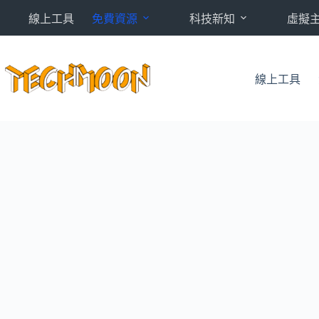
跳
線上工具
免費資源
科技新知
虛擬
至
主
要
內
線上工具
容