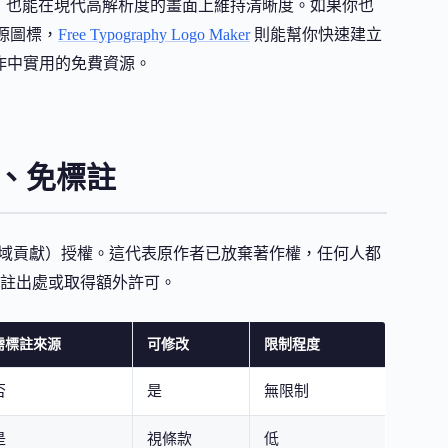
，也能在現代高解析度的畫面上維持清晰度。如果你也
源圖標，
Free Typography Logo Maker
則能幫你快速建立
工作中實用的免費資源。
改、免標註
ero，公眾領域貢獻）授權。這代表原作者已放棄著作權，任何人都
註出處或取得額外許可。
需標註來源
可修改
限制程度
否
是
無限制
是
視條款
低