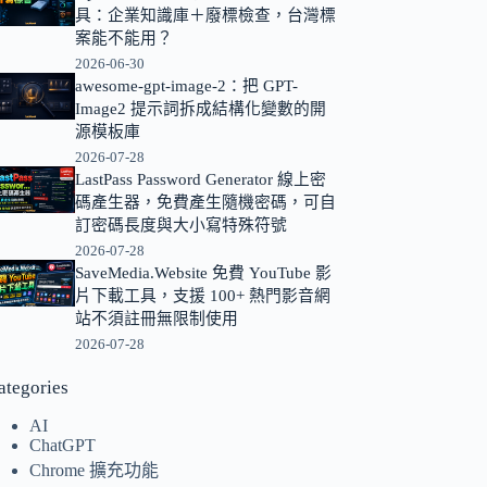
具：企業知識庫＋廢標檢查，台灣標
的
案能不能用？
結
2026-06-30
果
awesome-gpt-image-2：把 GPT-
Image2 提示詞拆成結構化變數的開
源模板庫
2026-07-28
LastPass Password Generator 線上密
碼產生器，免費產生隨機密碼，可自
訂密碼長度與大小寫特殊符號
2026-07-28
SaveMedia.Website 免費 YouTube 影
片下載工具，支援 100+ 熱門影音網
站不須註冊無限制使用
2026-07-28
ategories
AI
ChatGPT
Chrome 擴充功能