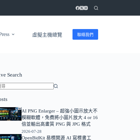
ress
聯絡我們
虛擬主機總覽
ive Search
找
osts
不
到
AI PNG Enlarger – 超強小圖示放大不
符
模糊軟體，免費將小圖片放大 4 or 16
合
倍並輸出高畫質 PNG 與 JPG 格式
條
2026-07-28
OpenBidKit 易標開源 AI 寫標書工
件