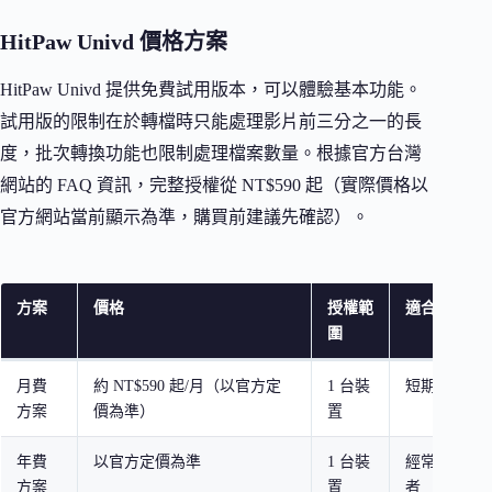
HitPaw Univd 價格方案
HitPaw Univd 提供免費試用版本，可以體驗基本功能。
試用版的限制在於轉檔時只能處理影片前三分之一的長
度，批次轉換功能也限制處理檔案數量。根據官方台灣
網站的 FAQ 資訊，完整授權從 NT$590 起（實際價格以
官方網站當前顯示為準，購買前建議先確認）。
方案
價格
授權範
適合對象
圍
月費
約 NT$590 起/月（以官方定
1 台裝
短期有需求
方案
價為準）
置
年費
以官方定價為準
1 台裝
經常需要轉
方案
置
者