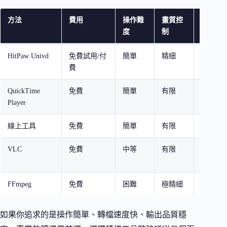
方法
費用
操作難
畫質控
適合對
度
制
HitPaw Univd
免費試用/付
簡單
精細
所有人
費
QuickTime
免費
簡單
有限
Mac 
Player
線上工具
免費
簡單
有限
臨時需
VLC
免費
中等
有限
已有 V
者
FFmpeg
免費
困難
極精細
技術背
如果你追求的是操作簡單、轉檔速度快、輸出品質穩