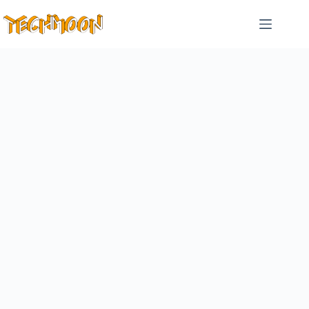
跳
至
主
要
內
容