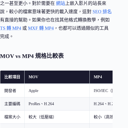
之一甚至更小。對於需要在
網站
上嵌入影片的站長來
說，較小的檔案意味著更快的載入速度，這對
SEO 排名
有直接的幫助。如果你也在找其他格式轉換教學，例如
TS 轉 MP4
或
MXF 轉 MP4
，也都可以透過類似的工具
完成。
MOV vs MP4 規格比較表
比較項目
MOV
MP4
開發者
Apple
ISO/IEC（國際標
主要編碼
ProRes、H.264
H.264、H.265（H
檔案大小
較大（低壓縮）
較小（高效率壓縮