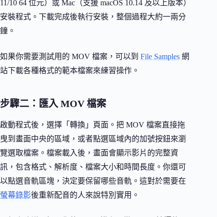
11/10 64 位元）或 Mac（支援 macOS 10.14 及以上版本）
安裝程式。下載完成後執行安裝，整個過程大約一兩分
鐘。
如果你需要測試用的 MOV 檔案，可以到
File Samples
網
站下載各種格式的範本檔案來練習操作。
步驟二：匯入 MOV 檔案
啟動程式後，選擇「轉換」頁面。把 MOV 檔案直接拖
曳到畫面中央的區域，或者點選區域內的加號按鈕來瀏
覽選取檔案。檔案載入後，畫面會顯示影片的完整資
訊，包含格式、解析度、檔案大小和時間長度。你還可
以點選音軌區塊，決定要保留哪些音軌。這對於需要在
螢幕錄影
後重新配音的人來說特別實用。