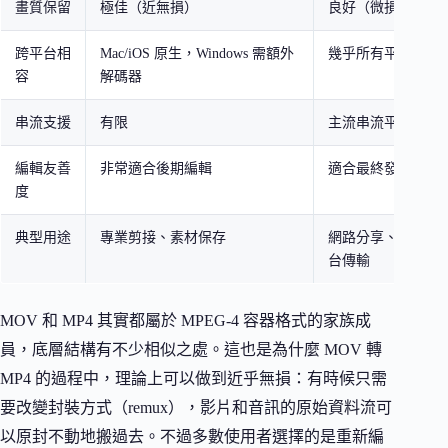
畫質保留
極佳（近無損）
良好（微損但肉眼
跨平台相
Mac/iOS 原生，Windows 需額外
幾乎所有平台原生
容
解碼器
串流支援
有限
主流串流平台標準
編輯友善
非常適合後期編輯
適合最終發布
度
典型用途
專業剪接、素材保存
網路分享、串流播
台傳輸
MOV 和 MP4 其實都屬於 MPEG-4 容器格式的家族成
員，底層結構有不少相似之處。這也是為什麼 MOV 轉
MP4 的過程中，理論上可以做到近乎無損：有時候只需
要改變封裝方式（remux），影片和音訊的原始資料流可
以原封不動地搬過去。不過多數使用者選擇的是重新編