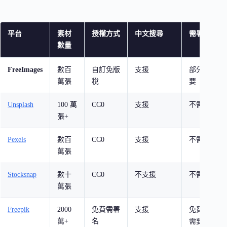
平台
素材
授權方式
中文搜尋
需署名
數量
FreeImages
數百
自訂免版
支援
部分需
萬張
稅
要
Unsplash
100 萬
CC0
支援
不需要
張+
Pexels
數百
CC0
支援
不需要
萬張
Stocksnap
數十
CC0
不支援
不需要
萬張
Freepik
2000
免費需署
支援
免費版
萬+
名
需要