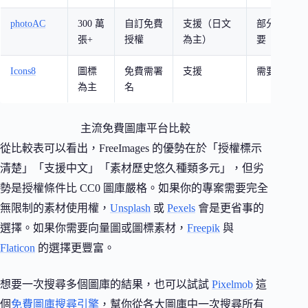
photoAC
300 萬
自訂免費
支援（日文
部分需
張+
授權
為主）
要
Icons8
圖標
免費需署
支援
需要
為主
名
主流免費圖庫平台比較
從比較表可以看出，FreeImages 的優勢在於「授權標示
清楚」「支援中文」「素材歷史悠久種類多元」，但劣
勢是授權條件比 CC0 圖庫嚴格。如果你的專案需要完全
無限制的素材使用權，
Unsplash
或
Pexels
會是更省事的
選擇。如果你需要向量圖或圖標素材，
Freepik
與
Flaticon
的選擇更豐富。
想要一次搜尋多個圖庫的結果，也可以試試
Pixelmob
這
個
免費圖庫搜尋引擎
，幫你從各大圖庫中一次搜尋所有