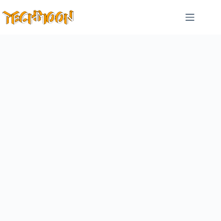
跳
至
主
要
內
容