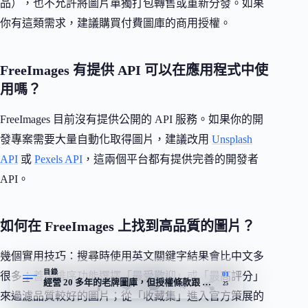
品），也不允許將圖片單獨打包轉售或重新分發。如果
你有這類需求，建議購買付費圖庫的商用授權。
FreeImages 有提供 API 可以在應用程式中使
用嗎？
FreeImages 目前沒有提供公開的 API 服務。如果你的開
發專案需要大量自動化取得圖片，建議改用
Unsplash
API
或
Pexels API
，這兩個平台都有提供完善的開發者
API。
如何在 FreeImages 上找到高品質的圖片？
幾個實用技巧：搜尋時使用英文關鍵字結果會比中文多
目錄
01
很多；善用排序功能選擇「最受歡迎」或「最高評分」
經營 20 多年的老牌圖庫，但授權條款跟 Unsplash 不在同一條路上
25
來過濾品質較好的圖片；從「收藏集」進入官方策展的