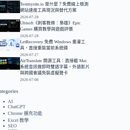
Testmysite.io 是什麼？免費線上檢測
的
網站速度工具現況與替代方案
結
2026-07-28
果
Ubisoft《刺客教條：梟雄》Epic
Games 購買教學與遊戲評價
2026-07-28
LetRecovery 免費 Windows 重灌工
具，直接重裝當前系統碟
2026-07-27
AirTranslate 開源工具：直接截 Mac
系統音訊做即時雙語字幕，外語影片
與跨國會議免裝虛擬聲卡
2026-07-08
ategories
AI
ChatGPT
Chrome 擴充功能
Excel 教學
SEO