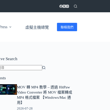
ress
聯絡我們
虛擬主機總覽
ive Search
找
osts
不
到
MOV 轉 MP4 教學 – 透過 HitPaw
符
Video Converter 將 MOV 檔案轉成
合
MP4 格式檔案 【Windows/Mac 通
條
用】
件
2026-07-28