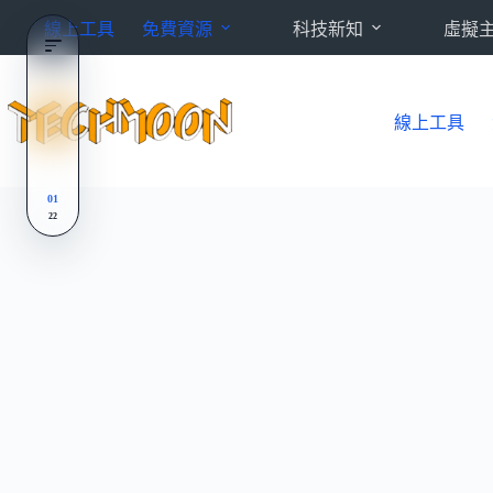
跳
線上工具
免費資源
科技新知
虛擬
至
主
要
內
線上工具
容
01
22