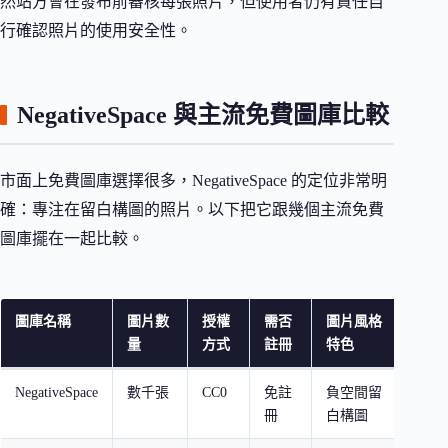
然站方會在發布前審核每張照片，但使用者仍有責任自
行確認照片的使用安全性。
NegativeSpace 與主流免費圖庫比較
市面上免費圖庫選擇很多，NegativeSpace 的定位非常明
確：專注在留白構圖的照片。以下把它跟幾個主流免費
圖庫擺在一起比較。
圖庫名稱
圖片數
授權
需否
圖片風格
搜尋
量
方式
註冊
特色
NegativeSpace
數千張
CC0
免註
負空間留
關鍵
冊
白構圖