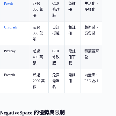
Pexels
超過
CC0
免註
生活化、
強大
300 萬
修改
冊
多樣化
文
張
版
Unsplash
超過
自訂
免註
藝術感、
關鍵
350 萬
授權
冊
高質感
張
Pixabay
超過
CC0
需註
種類最齊
關鍵
400 萬
修改
冊下
全
+ 
張
版
載
Freepik
超過
免費
需註
向量圖、
關鍵
2000 萬
需署
冊
PSD 為主
篩選
個
名
NegativeSpace 的優勢與限制