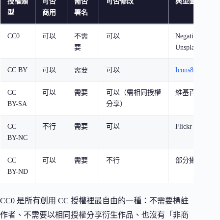
授權類
可否
需否
可否修改
典型圖庫代表
型
商用
署名
CC0
可以
不需
可以
NegativeSpace
要
Unsplash
CC BY
可以
需要
可以
Icons8 Free Pho
CC
可以
需要
可以（需相同授權
維基百科多媒
BY-SA
分享）
CC
不行
需要
可以
Flickr 部分作
BY-NC
CC
可以
需要
不行
部分攝影師作
BY-ND
CC0 是所有創用 CC 授權裡最自由的一種：不需要標註
作者、不需要以相同授權分享衍生作品、也沒有「非商