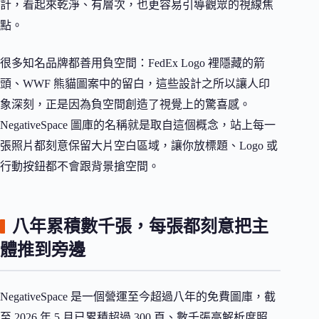
計，看起來乾淨、有層次，也更容易引導觀眾的視線焦
點。
很多知名品牌都善用負空間：FedEx Logo 裡隱藏的箭
頭、WWF 熊貓圖案中的留白，這些設計之所以讓人印
象深刻，正是因為負空間創造了視覺上的驚喜感。
NegativeSpace 圖庫的名稱就是取自這個概念，站上每一
張照片都刻意保留大片空白區域，讓你放標題、Logo 或
行動按鈕都不會跟背景搶空間。
八年累積數千張，每張都刻意把主
體推到旁邊
NegativeSpace 是一個營運至今超過八年的免費圖庫，截
至 2026 年 5 月已累積超過 300 頁、數千張高解析度照