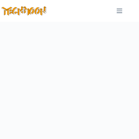
跳
至
主
要
內
容