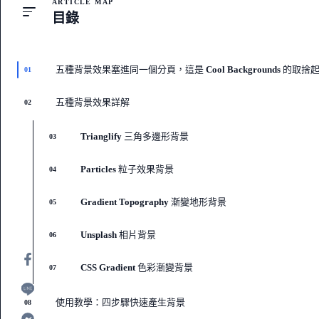
ARTICLE MAP
目錄
五種背景效果塞進同一個分頁，這是 Cool Backgrounds 的取捨
01
五種背景效果詳解
02
Trianglify 三角多邊形背景
03
Particles 粒子效果背景
04
Gradient Topography 漸變地形背景
05
Unsplash 相片背景
06
CSS Gradient 色彩漸變背景
07
使用教學：四步驟快速產生背景
08