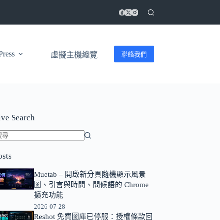
ress
聯絡我們
虛擬主機總覽
ive Search
找
osts
不
到
Muetab – 開啟新分頁隨機顯示風景
符
圖、引言與時間、問候語的 Chrome
合
擴充功能
條
2026-07-28
Reshot 免費圖庫已停服：授權條款回
件