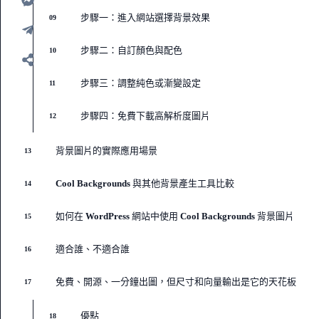
步驟一：進入網站選擇背景效果
09
步驟二：自訂顏色與配色
10
步驟三：調整純色或漸變設定
11
步驟四：免費下載高解析度圖片
12
背景圖片的實際應用場景
13
Cool Backgrounds 與其他背景產生工具比較
14
如何在 WordPress 網站中使用 Cool Backgrounds 背景圖片
15
適合誰、不適合誰
16
免費、開源、一分鐘出圖，但尺寸和向量輸出是它的天花板
17
優點
18