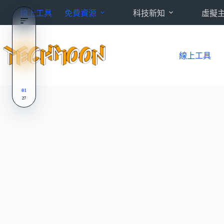
跳
線上工具
免費資源
科技新知
虛擬
至
主
要
內
線上工具
容
01
27