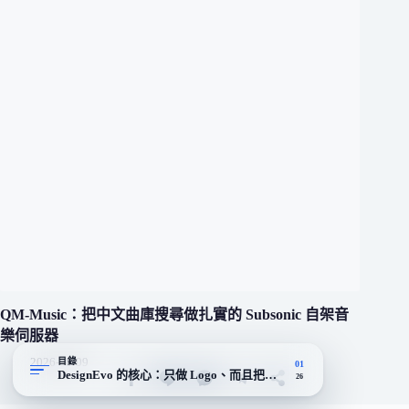
QM-Music：把中文曲庫搜尋做扎實的 Subsonic 自架音
樂伺服器
2026-08-09
目錄
01
DesignEvo 的核心：只做 Logo、而且把繁中介面做完整
26