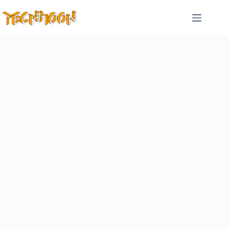
跳
至
主
要
內
容