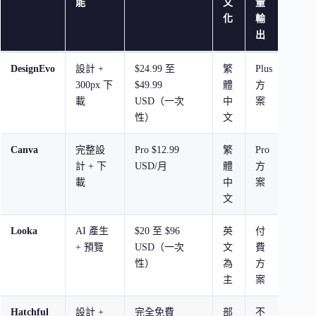
能
文
量
化
輸
出
DesignEvo
設計 +
$24.99 至
繁
Plus
快速
300px 下
$49.99
體
方
產出 
載
USD（一次
中
案
性）
文
Canva
完整設
Pro $12.99
繁
Pro
需要
計 + 下
USD/月
體
方
功能
載
中
案
Logo
文
Looka
AI 產生
$20 至 $96
英
付
想用 
+ 預覽
USD（一次
文
費
生成
性）
為
方
主
案
Hatchful
設計 +
完全免費
部
不
預算