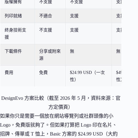
版權擁有
不支援
不支援
支援
列印就緒
不適合
支援
支援
終身技術支
不支援
支援
支援
援
下載條件
分享或附來
無
無
源
費用
免費
$24.99 USD（一次
$49.99 U
性）
性）
DesignEvo 方案比較（截至 2026 年 5 月，資料來源：官
方定價頁）
如果你只是需要一個放在網站導覽列或社群頭像的小
Logo，免費版就夠了。但如果打算把 Logo 印在名片、
招牌、傳單或 T 恤上，Basic 方案的 $24.99 USD（大約