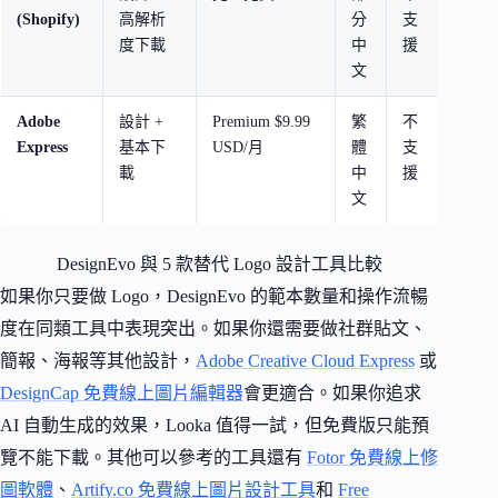
(Shopify)
高解析
分
支
型電
度下載
中
援
文
Adobe
設計 +
Premium $9.99
繁
不
已有 
Express
基本下
USD/月
體
支
態系
載
中
援
文
DesignEvo 與 5 款替代 Logo 設計工具比較
如果你只要做 Logo，DesignEvo 的範本數量和操作流暢
度在同類工具中表現突出。如果你還需要做社群貼文、
簡報、海報等其他設計，
Adobe Creative Cloud Express
或
DesignCap 免費線上圖片編輯器
會更適合。如果你追求
AI 自動生成的效果，Looka 值得一試，但免費版只能預
覽不能下載。其他可以參考的工具還有
Fotor 免費線上修
圖軟體
、
Artify.co 免費線上圖片設計工具
和
Free