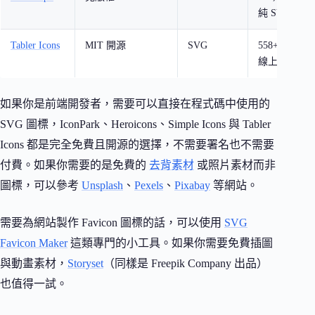
純 SVG
Tabler Icons
MIT 開源
SVG
558+ 高品
線上客製化
如果你是前端開發者，需要可以直接在程式碼中使用的
SVG 圖標，IconPark、Heroicons、Simple Icons 與 Tabler
Icons 都是完全免費且開源的選擇，不需要署名也不需要
付費。如果你需要的是免費的
去背素材
或照片素材而非
圖標，可以參考
Unsplash
、
Pexels
、
Pixabay
等網站。
需要為網站製作 Favicon 圖標的話，可以使用
SVG
Favicon Maker
這類專門的小工具。如果你需要免費插圖
與動畫素材，
Storyset
（同樣是 Freepik Company 出品）
也值得一試。