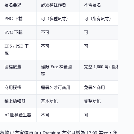
署名要求
必須標註作者
不需署名
PNG 下載
可（多種尺寸）
可（所有尺寸）
SVG 下載
不可
可
EPS / PSD 下
不可
可
載
圖標數量
僅限 Free 標籤圖
完整 1,800 萬+ 圖標庫
標
商用授權
需署名才可商用
免署名商用
線上編輯器
基本功能
完整功能
AI 圖標產生器
不可
可
根據官方定價頁面，Premium 方案月繳為 12.99 美元，年