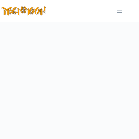
跳
至
主
要
內
容