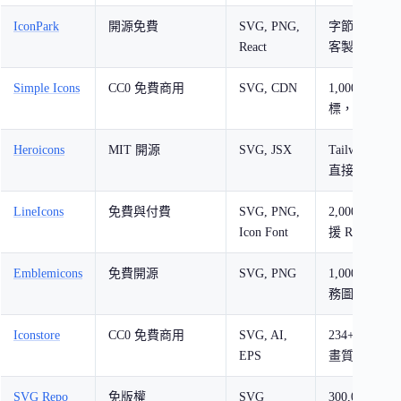
IconPark
開源免費
SVG, PNG,
字節跳動出
React
客製化外觀
Simple Icons
CC0 免費商用
SVG, CDN
1,000+ 知
標，提供 CD
Heroicons
MIT 開源
SVG, JSX
Tailwind C
直接貼入 HT
LineIcons
免費與付費
SVG, PNG,
2,000+ 線
Icon Font
援 React
Emblemicons
免費開源
SVG, PNG
1,000+ 產
務圖標
Iconstore
CC0 免費商用
SVG, AI,
234+ 圖標
EPS
畫質
SVG Repo
免版權
SVG
300,000+