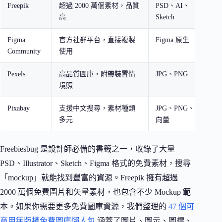
Freepik
超過 2000 萬個素材，品質
PSD、AI、
高
Sketch
Figma
官方社群平台，直接複製
Figma 原生
Community
使用
Pexels
高品質圖庫，附帶裝置情
JPG、PNG
C
境照
Pixabay
支援中文搜尋，素材種類
JPG、PNG、
C
多元
向量
Freebiesbug 是設計師必備的書籤之一，收錄了大量
PSD、Illustrator、Sketch、Figma 格式的免費素材，搜尋
「mockup」就能找到豐富的資源。Freepik 擁有超過
2000 萬個免費圖片和矢量素材，也包含不少 Mockup 範
本。如果你需要更多免費圖庫資源，我們整理的
47 個可
商用無版權免費圖庫懶人包
涵蓋了圖片、圖示、圖標、