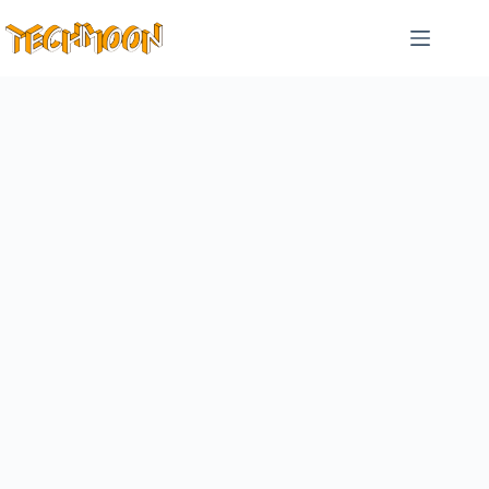
跳
至
主
要
內
容