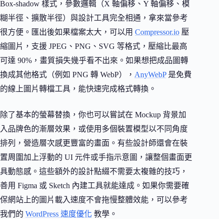
Box-shadow 樣式，參數邏輯（X 軸偏移、Y 軸偏移、模
糊半徑、擴散半徑）與設計工具完全相通，拿來當參考
很方便。匯出後如果檔案太大，可以用
Compressor.io
壓
縮圖片，支援 JPEG、PNG、SVG 等格式，壓縮比最高
可達 90%，畫質損失幾乎看不出來。如果想把成品圖轉
換成其他格式（例如 PNG 轉 WebP），
AnyWebP
是免費
的線上圖片轉檔工具，能快速完成格式轉換。
除了基本的螢幕替換，你也可以嘗試在 Mockup 背景加
入品牌色的漸層效果，或使用多個裝置模型以不同角度
排列，營造層次感更豐富的畫面。有些設計師還會在裝
置周圍加上浮動的 UI 元件或手指示意圖，讓整個畫面更
具動態感。這些額外的設計點綴不需要太複雜的技巧，
善用 Figma 或 Sketch 內建工具就能達成。如果你需要確
保網站上的圖片載入速度不會拖慢整體效能，可以參考
我們的
WordPress 速度優化
教學。