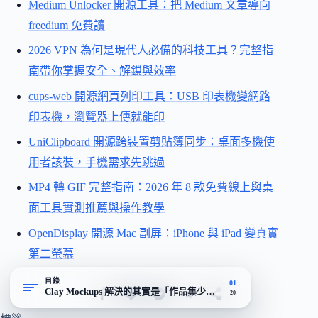
Medium Unlocker 開源工具：把 Medium 文章導向
freedium 免費讀
2026 VPN 為何是現代人必備的科技工具？完整指
南帶你掌握安全、解鎖與效率
cups-web 開源網頁列印工具：USB 印表機變網路
印表機，瀏覽器上傳就能印
UniClipboard 開源跨裝置剪貼簿同步：桌面多機使
用者該裝，手機需求先跳過
MP4 轉 GIF 完整指南：2026 年 8 款免費線上與桌
面工具實測推薦與操作教學
OpenDisplay 開源 Mac 副屏：iPhone 與 iPad 變真實
第二螢幕
目錄
01
Clay Mockups 解決的其實是「作品集少了那層外框」這件事
20