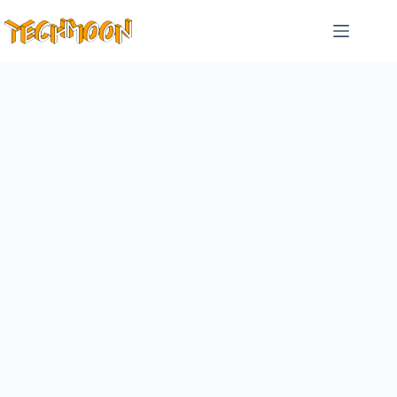
跳
至
主
要
內
容