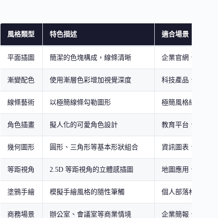
風格類型
特色描述
適合場景
平面插圖
簡潔的色塊構成，線條清晰
企業官網、產品介
漸變配色
使用漸層色彩增加視覺深度
科技產品、App 介
線條藝術
以極簡線條勾勒圖形
極簡風格網站、名
角色插畫
擬人化的可愛角色設計
教育平台、兒童相
幾何圖形
圓形、三角形等基本形狀組合
資訊圖表、資料視
等距視角
2.5D 等距視角的立體感插圖
地圖應用、流程示
塗鴉手繪
模擬手繪風格的隨性筆觸
個人部落格、創意
商務場景
辦公室、會議室等商業情境
企業簡報、B2B 網