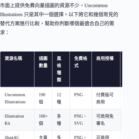
市面上提供免費向量插圖的資源不少，Uncommon
Illustrations 只是其中一個選擇。以下將它和幾個常見的
替代方案進行比較，幫助你判斷哪個最適合自己的需
求：
資源名稱
插圖
風
免費格
商用授權
特色
數量
格
式
種
類
Uncommon
190
12
PNG
付費版可
風格高
Illustrations
個
種
商用
含動畫
Illustration
100+
多
PNG、
可商用免
每週更
Kit
個
種
SVG
署名
附上來
illustAC
大量
多
PNG、
可商用
日本風