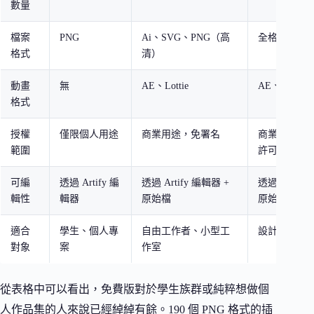
數量
檔案
PNG
Ai、SVG、PNG（高
全格式
格式
清）
動畫
無
AE、Lottie
AE、Lottie
格式
授權
僅限個人用途
商業用途，免署名
商業用途，最多
範圍
許可
可編
透過 Artify 編
透過 Artify 編輯器 +
透過 Artify
輯性
輯器
原始檔
原始檔
適合
學生、個人專
自由工作者、小型工
設計團隊、
對象
案
作室
從表格中可以看出，免費版對於學生族群或純粹想做個
人作品集的人來說已經綽綽有餘。190 個 PNG 格式的插