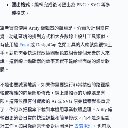
匯出格式：
編輯完成後可匯出為 PNG、SVG 等多
種格式。
筆者實際使用 Artify 編輯器的體驗是，介面設計相當直
覺，功能區塊的排列方式和大多數線上設計工具類似，
有使用過
Fotor
或 DesignCap 之類工具的人應該能很快上
手。對於需要快速修改插圖顏色或組合幾個元素的人來
說，這個線上編輯器的效率其實不輸給桌面端的設計軟
體。
不過也要誠實地說，如果你需要進行非常精密的路徑編
輯或複雜的向量圖形修改，線上編輯器的功能還是有
限。這時候擁有付費版的 Ai 或 SVG 原始檔案就很重要
了，你可以把檔案下載到本機用專業軟體處理。Artify 編
輯器更適合日常的快速調整和簡單修改，而不是深度設
計工作。如果你經常需要對插圖進行
去背處理
，也可以