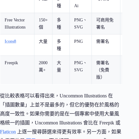
種
Ai
多元
Free Vector
150+
多
PNG、
可商用免
免註冊
Illustrations
個
種
SVG
署名
動態圖
Icons8
大量
多
PNG
需署名
圖標 +
種
片一站
Freepik
2000
大
PNG、
需署名
全球最
萬+
量
SVG
（免費
材庫之
版）
從比較表格可以看得出來，Uncommon Illustrations 在
「插圖數量」上並不是最多的，但它的優勢在於風格的
高度一致性。如果你需要的是在一個專案中使用大量風
格統一的插圖，Uncommon Illustrations 會比在 Freepik 或
Flaticon
上逐一搜尋篩選來得更有效率。另一方面，如果