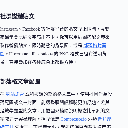
社群媒體貼文
Instagram、Facebook 等社群平台的貼文配上插圖，互動
率通常會比純文字高出不少。你可以用插圖搭配文案來
製作輪播貼文、限時動態的背景圖，或是
部落格封面
圖
。Uncommon Illustrations 的 PNG 格式已經有透明背
景，直接疊加在各種底色上都很方便。
部落格文章配圖
在
網站託管
或科技類的部落格文章中，使用插圖作為段
落配圖或文章封面，能讓整體閱讀體驗更加舒適。尤其
是教學類型的文章，用插圖來輔助說明概念比單純的文
字敘述更容易理解。搭配像是
Compressor.io
這類
圖片壓
縮工具
先處理一下檔案大小，就能確保頁面載入速度不