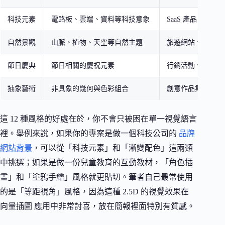
科技元素
電路板、雲端、資料等科技意象
SaaS 產品、技術
自然景觀
山脈、植物、天空等自然主題
旅遊網站、環保品
節日慶典
節日相關的慶祝元素
行銷活動、季節性
抽象藝術
非具象的幾何與色彩組合
創意作品集、藝術
這 12 種風格的好處在於，你不會只被困在單一視覺語言
裡。舉例來說，如果你的專案是做一個科技公司的
品牌
網站背景
，可以從「科技元素」和「漸變配色」這兩類
中挑選；如果是做一份兒童教育的互動教材，「角色插
畫」和「塗鴉手繪」風格就更貼切。筆者自己最常使用
的是「等距視角」風格，因為這種 2.5D 的視覺效果在
向量插圖 應用中非常討喜，放在簡報裡面特別有質感。