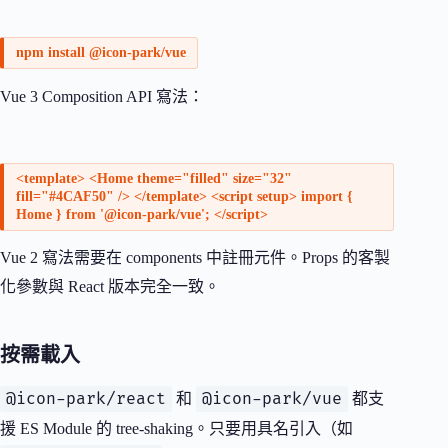
npm install @icon-park/vue
Vue 3 Composition API 寫法：
<template> <Home theme="filled" size="32"
fill="#4CAF50" /> </template> <script setup> import {
Home } from '@icon-park/vue'; </script>
Vue 2 寫法需要在 components 中註冊元件。Props 的客製
化參數與 React 版本完全一致。
按需載入
@icon-park/react
@icon-park/vue
和
都支
援 ES Module 的 tree-shaking。只要用具名引入（如