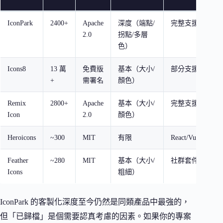
IconPark
2400+
Apache
深度（端點/
完整支援
已
2.0
拐點/多層
（
色）
0
Icons8
13 萬
免費版
基本（大小/
部分支援
活
+
需署名
顏色）
Remix
2800+
Apache
基本（大小/
完整支援
活
Icon
2.0
顏色）
Heroicons
~300
MIT
有限
React/Vue
活
Feather
~280
MIT
基本（大小/
社群套件
低
Icons
粗細）
IconPark 的客製化深度至今仍然是同類產品中最強的，
但「已歸檔」是個需要認真考慮的因素。如果你的專案