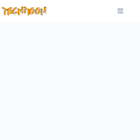
跳
至
主
要
內
容