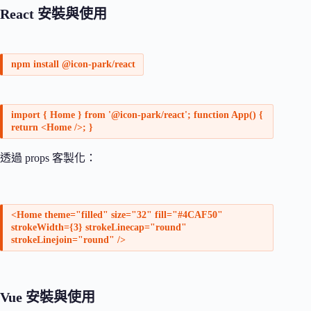
React 安裝與使用
npm install @icon-park/react
import { Home } from '@icon-park/react'; function App() {
return <Home />; }
透過 props 客製化：
<Home theme="filled" size="32" fill="#4CAF50"
strokeWidth={3} strokeLinecap="round"
strokeLinejoin="round" />
Vue 安裝與使用