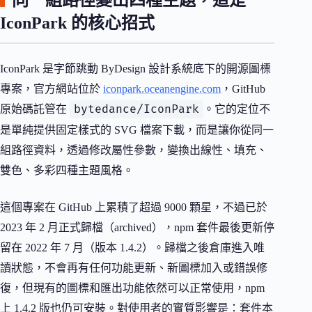
同一組路徑變出四種主題，這是
IconPark 的核心招式
IconPark 是字節跳動 ByDesign 設計系統底下的開源圖標
專案，官方網站位於
iconpark.oceanengine.com
，GitHub
bytedance/IconPark
原始碼託管在
。它的定位不
是單純提供固定樣式的 SVG 檔案下載，而是讓你從同一
組路徑資料，透過修改屬性參數，變換出線性、填充、
雙色、多彩四種主題風格。
這個專案在 GitHub 上累積了超過 9000 顆星，不過已於
2023 年 2 月正式歸檔（archived），npm 套件最後更新停
留在 2022 年 7 月（版本 1.4.2）。歸檔之後倉庫進入唯
讀狀態，不會再有任何功能更新、新圖標加入或錯誤修
復，但現有的圖標和匯出功能依然可以正常使用，npm
上 1.4.2 版也仍可安裝。對使用者的實質影響是：套件本