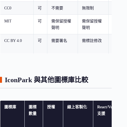
CC0
可
不需要
無限制
部分開
MIT
可
需保留授權
需保留授權
Heroicon
聲明
聲明
CC BY 4.0
可
需要署名
需標註修改
部分 Fla
標
IconPark 與其他圖標庫比較
圖標庫
圖標
授權
線上客製化
React/Vue
維
數量
支援
（
20
月