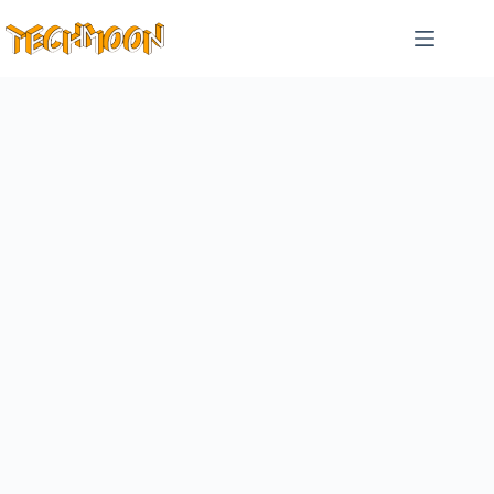
跳
至
主
要
內
容