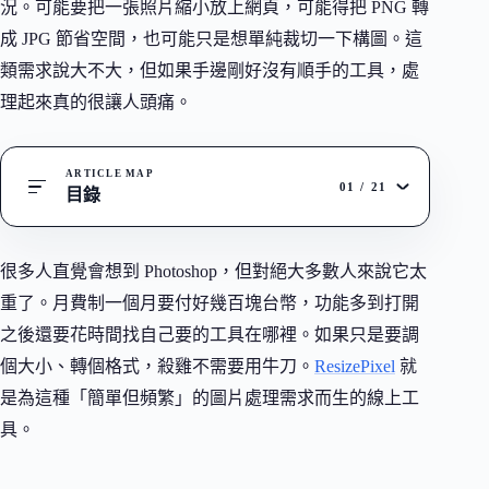
況。可能要把一張照片縮小放上網頁，可能得把 PNG 轉
成 JPG 節省空間，也可能只是想單純裁切一下構圖。這
類需求說大不大，但如果手邊剛好沒有順手的工具，處
理起來真的很讓人頭痛。
ARTICLE MAP
01
/
21
目錄
很多人直覺會想到 Photoshop，但對絕大多數人來說它太
重了。月費制一個月要付好幾百塊台幣，功能多到打開
之後還要花時間找自己要的工具在哪裡。如果只是要調
個大小、轉個格式，殺雞不需要用牛刀。
ResizePixel
就
是為這種「簡單但頻繁」的圖片處理需求而生的線上工
具。