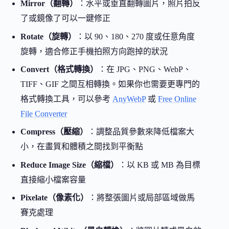
Mirror（翻轉）
：水平或垂直翻轉圖片，照片拍反
了或鏡像了可以一鍵修正
Rotate（旋轉）
：以 90、180、270 度或任意角度
旋轉，適合修正手機拍照方向跑掉的狀況
Convert（格式轉換）
：在 JPG、PNG、WebP、
TIFF、GIF 之間互相轉換。如果你也需要更專門的
格式轉換工具，可以參考
AnyWebP
或
Free Online
File Converter
Compress（壓縮）
：調整品質參數來降低檔案大
小，在畫質和體積之間找到平衡點
Reduce Image Size（縮檔）
：以 KB 或 MB 為目標
直接縮小檔案容量
Pixelate（像素化）
：將整張圖片或局部區域做馬
賽克處理