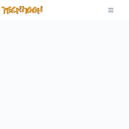
跳
至
主
要
內
容