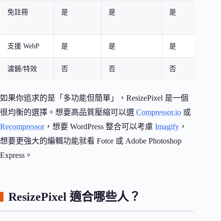
免註冊
是
是
是
部
註
支援 WebP
是
是
是
是
濾鏡/特效
否
否
否
是
如果你追求的是「多功能但簡單」，ResizePixel 是一個
很均衡的選擇。想要高品質壓縮可以選
Compressor.io
或
Recompressor
，想要 WordPress 整合可以考慮
Imagify
，
想要更強大的編輯功能就看 Fotor 或 Adobe Photoshop
Express。
ResizePixel 適合哪些人？