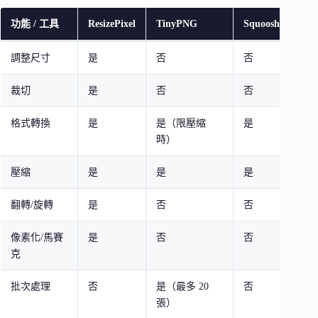
功能 / 工具
ResizePixel
TinyPNG
Squoosh
Fot
調整尺寸
是
否
否
是
裁切
是
否
否
是
格式轉換
是
是（限壓縮
是
是
時）
壓縮
是
是
是
是
翻轉/旋轉
是
否
否
是
像素化/馬賽
是
否
否
否
克
批次處理
否
是（最多 20
否
是
張）