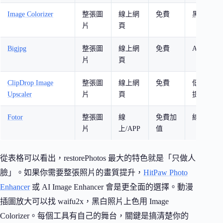
Image Colorizer
整張圖
線上網
免費
黑白照片
片
頁
Bigjpg
整張圖
線上網
免費
AI 圖片
片
頁
ClipDrop Image
整張圖
線上網
免費
低解析度
Upscaler
片
頁
提升
Fotor
整張圖
線
免費加
線上修圖
片
上/APP
值
從表格可以看出，restorePhotos 最大的特色就是「只做人
臉」。如果你需要整張照片的畫質提升，
HitPaw Photo
Enhancer
或 AI Image Enhancer 會是更全面的選擇。動漫
插圖放大可以找 waifu2x，黑白照片上色用 Image
Colorizer。每個工具有自己的舞台，關鍵是搞清楚你的