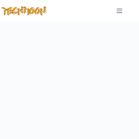
跳
至
主
要
內
容