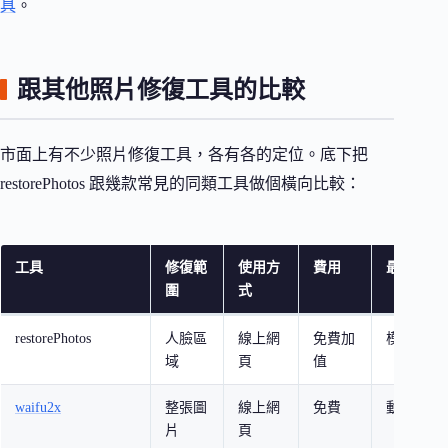
具
。
跟其他照片修復工具的比較
市面上有不少照片修復工具，各有各的定位。底下把
restorePhotos 跟幾款常見的同類工具做個橫向比較：
工具
修復範
使用方
費用
最適合場
圍
式
restorePhotos
人臉區
線上網
免費加
模糊人臉
域
頁
值
waifu2x
整張圖
線上網
免費
動漫插圖
片
頁