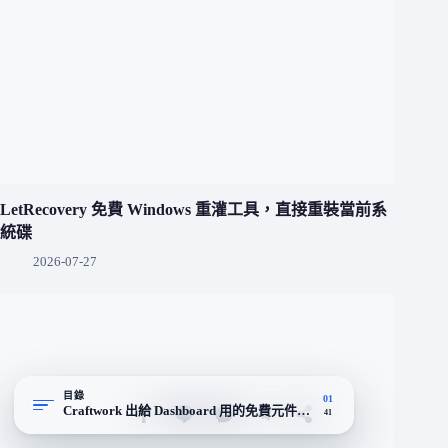
LetRecovery 免費 Windows 重灌工具，直接重裝當前系
統碟
2026-07-27
目錄
01
Craftwork 出給 Dashboard 用的免費元件庫，幫設計師跳過從零
41