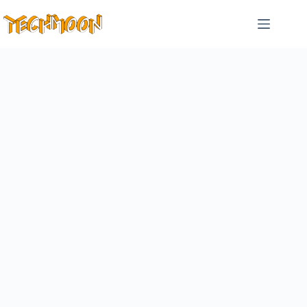
跳
至
主
要
內
容