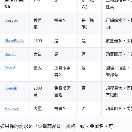
Illustration
140+
是
是（批
三種風格包，
Kit
次）
性高
Storyset
數百
需署名
是（進
可編輯物件、
張
階）
GIF
ManyPixels
2500+
是
是
數量最多，風
Reshot
大量
是
否
涵蓋圖示、向
Icons8
最大
免費版需
是
圖標、插圖、
署名
樂都有
Freepik
2000
免費版需
否
規模最大，但
萬+
署名
有限制
Vecteezy
大量
需署名
否
涵蓋圖片、向
如果你的需求是「少量高品質、風格一致、免署名、可