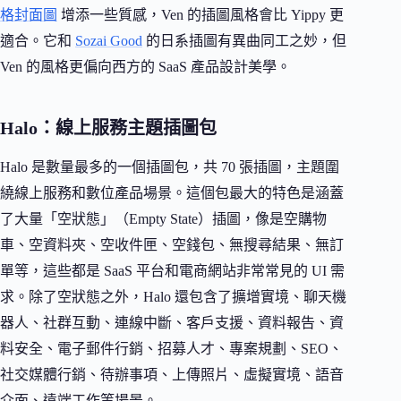
格封面圖
增添一些質感，Ven 的插圖風格會比 Yippy 更
適合。它和
Sozai Good
的日系插圖有異曲同工之妙，但
Ven 的風格更偏向西方的 SaaS 產品設計美學。
Halo：線上服務主題插圖包
Halo 是數量最多的一個插圖包，共 70 張插圖，主題圍
繞線上服務和數位產品場景。這個包最大的特色是涵蓋
了大量「空狀態」（Empty State）插圖，像是空購物
車、空資料夾、空收件匣、空錢包、無搜尋結果、無訂
單等，這些都是 SaaS 平台和電商網站非常常見的 UI 需
求。除了空狀態之外，Halo 還包含了擴增實境、聊天機
器人、社群互動、連線中斷、客戶支援、資料報告、資
料安全、電子郵件行銷、招募人才、專案規劃、SEO、
社交媒體行銷、待辦事項、上傳照片、虛擬實境、語音
介面、遠端工作等場景。