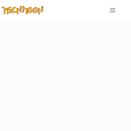
跳
至
主
要
內
容