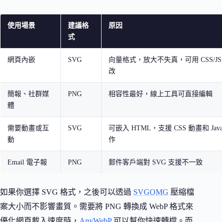
使用場景
建議格
原因
式
網頁內嵌
SVG
向量格式，放大不失真，可用 CSS/JS
改
簡報、社群媒
PNG
相容性最好，線上工具可直接編輯
體
需要動畫或互
SVG
可嵌入 HTML，支援 CSS 動畫和 JavaS
動
作
Email 電子報
PNG
郵件客戶端對 SVG 支援不一致
如果你選擇 SVG 格式，之後可以透過
SVGOMG
壓縮檔
案大小而不影響畫質。需要將 PNG 轉換成 WebP 格式來
優化網頁載入速度時，
AnyWebP
可以幫你快速轉檔。而