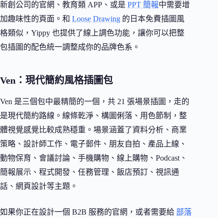
新創公司的官網、教育類 APP、或是
PPT 簡報
中需要增
加趣味性的頁面。和
Loose Drawing
的日本免費插圖風
格類似，Yippy 也提供了線上調色功能，讓你可以把整
包插圖的配色統一調整成你的品牌色系。
Ven：現代簡約風格插圖包
Ven 是三個包中最精簡的一個，共 21 張場景插圖，走的
是現代簡約路線。線條乾淨、構圖俐落、用色節制，整
體視覺感覺比較成熟穩重。場景涵蓋了資料分析、商業
策略、設計師工作、電子郵件、朋友自拍、產品上線、
動物保育、會議討論、手機購物、線上購物、Podcast、
簡報展示、程式開發、任務管理、飯店預訂、視訊通
話、網頁設計等主題。
如果你正在設計一個 B2B 服務的官網，或者需要給
部落