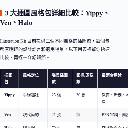
3 大插圖風格包詳細比較：Yippy、
Ven、Halo
Illustration Kit 目前提供三個不同風格的插圖包，每個包
都有明確的設計語言和適用場景。以下用表格幫你快速
比較，再逐一介紹細節。
插圖
風格定位
場景插圖
圖標/頭像
最適合用途
包
數
數
Yippy
手繪趣味
25 張
30 張
教育、新創、A
頁
Ven
現代簡約
21 張
無
B2B 官網、
Halo
線上服
70 張
無
空狀態頁面、4