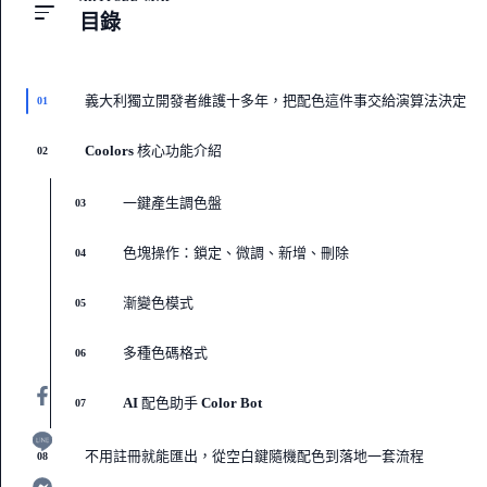
目錄
義大利獨立開發者維護十多年，把配色這件事交給演算法決定
01
Coolors 核心功能介紹
02
一鍵產生調色盤
03
色塊操作：鎖定、微調、新增、刪除
04
漸變色模式
05
多種色碼格式
06
AI 配色助手 Color Bot
07
不用註冊就能匯出，從空白鍵隨機配色到落地一套流程
08