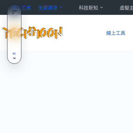
跳
線上工具
免費資源
科技新知
虛擬
至
主
要
內
線上工具
容
01
34