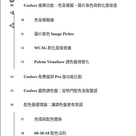
Coolors 進階功能：色盲模擬、圖片取色與對比度檢查
09
色盲模擬器
10
圖片取色 Image Picker
11
WCAG 對比度檢查器
12
Palette Visualizer 調色盤視覺化
13
Coolors 免費版與 Pro 版功能比較
14
Coolors 趨勢調色盤：從熱門配色汲取靈感
15
配色基礎理論：讓調色盤更有質感
16
色環與配色關係
17
60-30-10 配色法則
18