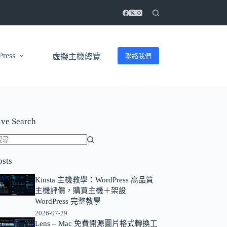
ress
聯絡我們
虛擬主機總覽
ive Search
找
osts
不
到
Kinsta 主機教學：WordPress 高品質
符
主機評價，購買主機＋架設
合
WordPress 完整教學
條
2026-07-29
Lens – Mac 免費開源圖片格式轉換工
件