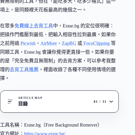
費無限制的工具，但在「能吃多大、吃多少格式」這一
項上，是同類裡天花板最高的幾個之一。
在眾多
免費線上去背工具
中，Erase.bg 的定位很明確：
把操作門檻壓到最低、把輸入相容性拉到最廣。如果你
之前用過
Picwish
、
AirMore
、
ZapBG
或
FocoClipping
等
同類工具，Erase.bg 會讓你覺得更直接一些。如果你要
的是「完全免費且無限制」的去背方案，可以參考我整
理的
去背工具推薦
，裡面收錄了各種不同使用情境的選
擇。
ARTICLE MAP
01
/
31
目錄
工具名稱：Erase.bg（Free Background Remover）
官方網址：
https://www.erase.bg/