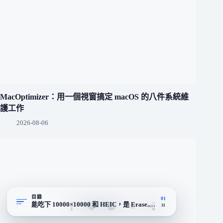
MacOptimizer：用一個視窗搞定 macOS 的八件系統維
護工作
2026-08-06
目錄
01
能吃下 10000×10000 和 HEIC，是 Erase.bg 最實際的護城河
31