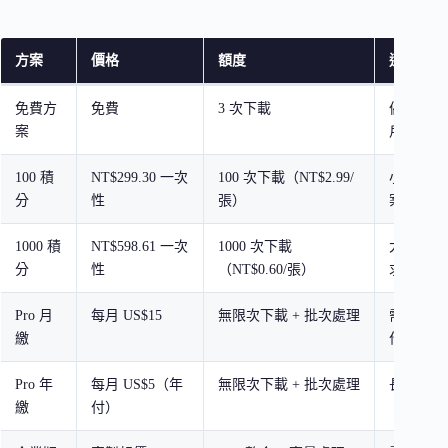
方案
價格
額度
適合對象
免費方
免費
3 次下載
偶爾去背
案
戶
100 積
NT$299.30 一次
100 次下載（NT$2.99/
小型電商
分
性
張）
案者
1000 積
NT$598.61 一次
1000 次下載
大量商品
分
性
（NT$0.60/張）
求
Pro 月
每月 US$15
無限次下載 + 批次處理
需要頻繁
繳
作者
Pro 年
每月 US$5（年
無限次下載 + 批次處理
長期使用
繳
付）