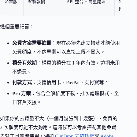
企業版
客製報價
API 整合 + 高量處理
電商平台
隊
幾個重要細節：
免費方案需要註冊
：現在必須先建立帳號才能使用
免費額度，不像早期可以直接上傳不登入。
積分有效期
：購買的積分在 1 年內有效，逾期未用
不退費。
付款方式
：支援信用卡、PayPal、支付寶等。
Pro 方案
：包含全解析度下載、批次處理模式、全
日客戶支援。
如果你的去背量不大（一個月幾張到十幾張），免費的
3 次額度可能不太夠用。這時候可以考慮搭配其他免費
去背工具輪流使用，例如
ClipDrop 去背功能
或
Adobe