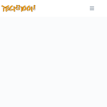
跳
至
主
要
內
容