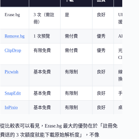
Erase.bg
3 次（需註
是
良好
URL 上傳、
冊）
援
Remove.bg
1 次預覽
需付費
優秀
API 生態
ClipDrop
有限免費
需付費
優秀
光源調整
Cleanup
Picwish
基本免費
有限制
良好
線上編輯
換
SnapEdit
基本免費
有限制
良好
手機端體
InPixio
基本免費
有限制
良好
桌面軟體
從比較表可以看見，Erase.bg 最大的優勢在於「註冊免
費送的 3 次額度就能下載原始解析度」，不像