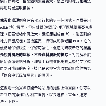
價同樣明確：檔案體積通常變大，沒塗到的地方也無法
再用滑鼠選取複製。
像素化處理
則寫在第 413 行起的另一個函式。同樣先用
pdf.js 渲染頁面，但只針對你標記的矩形區域做馬賽克處
理（把區域縮小再放大，讓細節糊成色塊），沒畫到的
地方保留原樣，最後整頁一樣轉成影像嵌回 PDF。它的
優點是保留版面、保留可讀性，但這同時表示
它的塗黑
是視覺層級的遮蔽，不是資料層級的抹除
。對高解析度
原始影像做點分析，理論上有機會把馬賽克後的文字還
原到可辨識的程度，這也是它被官方原始說明文件標為
「適合中低風險場景」的原因。
這裡附一張實際打開示範站後的拖檔上傳畫面，你可以
看到它的操作起點相當直覺，就是選檔、畫框、選方
法、下載。