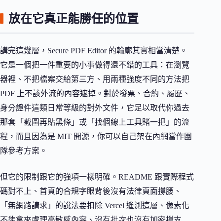
放在它真正能勝任的位置
講完這幾層，Secure PDF Editor 的輪廓其實相當清楚。
它是一個把一件重要的小事做得還不錯的工具：在瀏覽
器裡、不把檔案交給第三方、用兩種強度不同的方法把
PDF 上不該外流的內容遮掉。對於發票、合約、履歷、
身分證件這類日常等級的對外文件，它足以取代你過去
那套「截圖再貼黑條」或「找個線上工具賭一把」的流
程，而且因為是 MIT 開源，你可以自己架在內網當作團
隊參考方案。
但它的限制跟它的強項一樣明確。README 跟實際程式
碼對不上、首頁的合規字眼背後沒有法律頁面撐腰、
「無網路請求」的說法要扣除 Vercel 遙測這層、像素化
不能拿來處理高敏感內容、沒有批次也沒有加密檔支