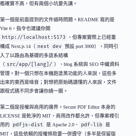
檻確實不高，但有兩個小坑要先講。
第一個是前面提到的文件過時問題。README 寫的是
Vite 6，指令也建議你開
http://localhost:5173
，但專案實際上已經重
next dev
構成 Next.js 14（
預設 port 3000），同時引
入了以路由為基礎的多語系結構
src/app/[lang]/
（
）、blog 系統與 SEO 中繼資料
管理。對一個只想在本機跑塗黑功能的人來說，這些多
出來的東西是噪音；對想把原始碼讀懂的人來說，文件
跟程式碼不同步會讓你繞一圈。
第二個是授權與商用的邊界。Secure PDF Editor 本身的
LICENSE 是乾淨的 MIT，商用改作都允許，但專案裡引
pdfjs-dist
pdf-lib
用的
是 Apache 2.0、
是
MIT，這些依賴的授權條款要一併遵守（多半是保留版