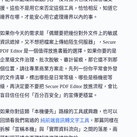
援。這些不是用它來否定這個工具，恰恰相反，知道它
邊界在哪，才能安心用它處理邊界以內的事。
如果你今天的需求是「偶爾要把幾份對外文件上的敏感
資訊遮掉，又不想把檔案上傳給陌生伺服器」，Secure
PDF Editor 是一個值得放進書籤的選擇。如果你要的是
企業級文件治理、批次脫敏、審計留痕，那它還不到那
個位置，請往專業商業方案走。先列一份你平常會外發
的文件清單，標出哪些是日常等級、哪些是極機密等
級，再決定要不要把 Secure PDF Editor 放進流程，會比
盲目信任任何「百分百安全」的宣傳更穩當。
如果你對這類「本機優先」路線的工具感興趣，也可以
回頭看我們寫過的
純前端音訊轉文字工具
，那篇同樣在
拆解「宣稱本機」與「實際資料流向」之間的落差，兩