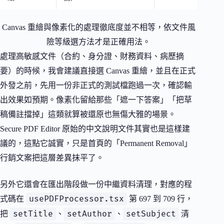
Canvas 重繪與像素化的處理徹底度並不相等，依文件風
險等級選方法才是正確用法。
處理高敏感文件（合約、身分證、財務資料、病歷摘
要）的時候，我會建議直接選 Canvas 重繪，並且在正式
外發之前，先用一份非正式的測試檔跑過一次，確認輸
出效果如預期。像素化留給那些「遮一下答案」「把草
稿備註擋掉」這類就算被還原也無傷大雅的場景。
Secure PDF Editor 原始的中文說明文件其實也是這樣建
議的，這點它誠實，只是首頁的「Permanent Removal」
行銷文案把這層差異抹平了。
另外它還會在匯出階段做一份中繼資料清理，對應的程
usePDFProcessor.tsx
式碼在
第 697 到 709 行，
setTitle
setAuthor
setSubject
把
、
、
清