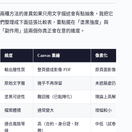
兩種方法的差異如果只用文字描述會有點抽象，我把它
們整理成下面這張比較表，重點擺在「塗黑強度」與
「副作用」這兩個你真正會在意的維度。
維度
Canvas 重繪
像素化
輸出層性質
整頁變成影像 PDF
原頁面影像僅局部
原始文字層
幾乎不再保留
未遮蔽處仍可見但
塗黑可逆性
難回推（已點陣化）
理論上高解析度可
檔案體積
通常變大
增幅較小
適合風險等
高（合約、身分證、財
中低（試卷答案、
級
務）