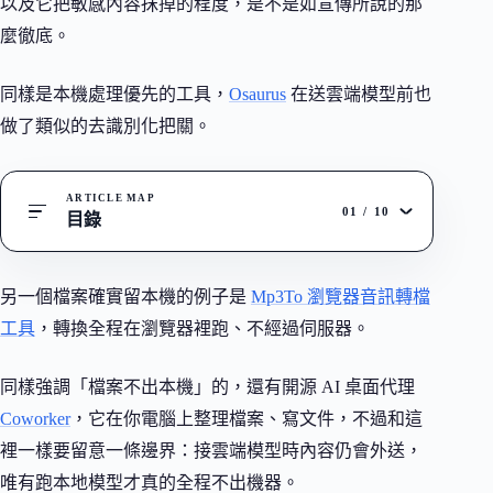
以及它把敏感內容抹掉的程度，是不是如宣傳所說的那
麼徹底。
同樣是本機處理優先的工具，
Osaurus
在送雲端模型前也
做了類似的去識別化把關。
ARTICLE MAP
01
/
10
目錄
另一個檔案確實留本機的例子是
Mp3To 瀏覽器音訊轉檔
工具
，轉換全程在瀏覽器裡跑、不經過伺服器。
同樣強調「檔案不出本機」的，還有開源 AI 桌面代理
Coworker
，它在你電腦上整理檔案、寫文件，不過和這
裡一樣要留意一條邊界：接雲端模型時內容仍會外送，
唯有跑本地模型才真的全程不出機器。