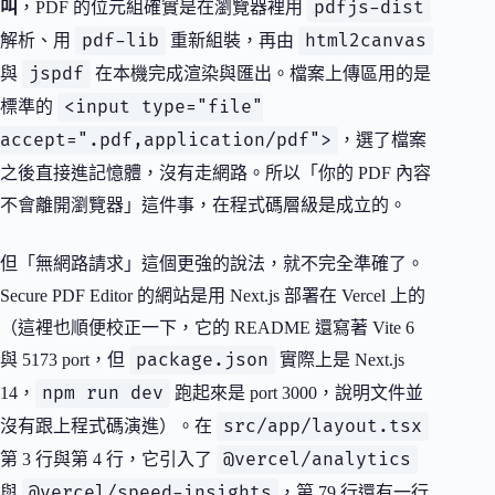
pdfjs-dist
叫
，PDF 的位元組確實是在瀏覽器裡用
pdf-lib
html2canvas
解析、用
重新組裝，再由
jspdf
與
在本機完成渲染與匯出。檔案上傳區用的是
<input type="file"
標準的
accept=".pdf,application/pdf">
，選了檔案
之後直接進記憶體，沒有走網路。所以「你的 PDF 內容
不會離開瀏覽器」這件事，在程式碼層級是成立的。
但「無網路請求」這個更強的說法，就不完全準確了。
Secure PDF Editor 的網站是用 Next.js 部署在 Vercel 上的
（這裡也順便校正一下，它的 README 還寫著 Vite 6
package.json
與 5173 port，但
實際上是 Next.js
npm run dev
14，
跑起來是 port 3000，說明文件並
src/app/layout.tsx
沒有跟上程式碼演進）。在
@vercel/analytics
第 3 行與第 4 行，它引入了
@vercel/speed-insights
與
，第 79 行還有一行