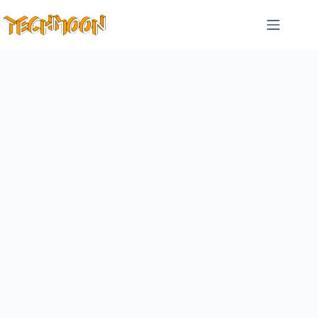
跳
至
主
要
內
容