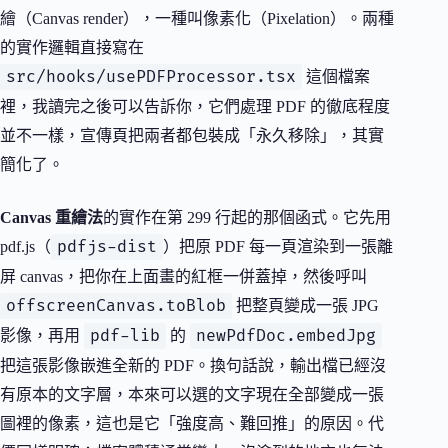
繪（Canvas render），一種叫像素化（Pixelation）。兩種
的實作邏輯直接寫在
src/hooks/usePDFProcessor.tsx
這個檔案
裡，我讀完之後可以告訴你，它們處理 PDF 的徹底程度
並不一樣，宣傳頁把兩者都包裝成「永久移除」，其實
簡化了。
Canvas 重繪法
的實作在第 299 行起的那個函式。它先用
pdfjs-dist
pdf.js（
）把原 PDF 每一頁渲染到一張離
屏 canvas，把你在上面畫的紅框一併蓋掉，然後呼叫
offscreenCanvas.toBlob
把整頁變成一張 JPG
pdf-lib
newPdfDoc.embedJpg
影像，再用
的
把這張影像嵌進全新的 PDF。換句話說，輸出檔已經沒
有原本的文字層，本來可以選的文字現在全部變成一張
圖裡的像素，這也是它「強度高、難回推」的原因。代