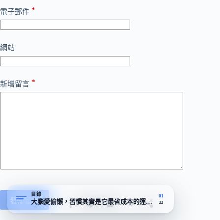
*
電子郵件
網站
*
新增留言
目錄
01
發佈留言
大腦愛偷懶，習慣其實是它最省成本的運作模式
22