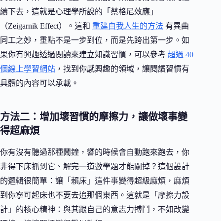
續下去，這就是心理學所說的「蔡格尼效應」
（Zeigarnik Effect）。這和
重建自我人生的方法
有異曲
同工之妙，重點不是一步到位，而是先跨出第一步。如
果你有興趣透過閱讀來建立知識習慣，可以參考
超過 40
個線上學習網站
，找到你感興趣的領域，讓閱讀習慣有
具體的內容可以承載。
方法二：增加壞習慣的摩擦力，讓做壞事變
得超麻煩
你有沒有聽過那種鬧鐘，響的時候會自動跑來跑去，你
非得下床抓到它、解完一道數學題才能關掉？這個設計
的邏輯很簡單：讓「賴床」這件事變得超級麻煩，麻煩
到你寧可起床也不要去追那個東西。這就是「摩擦力設
計」的核心精神：與其跟自己的意志力搏鬥，不如改變