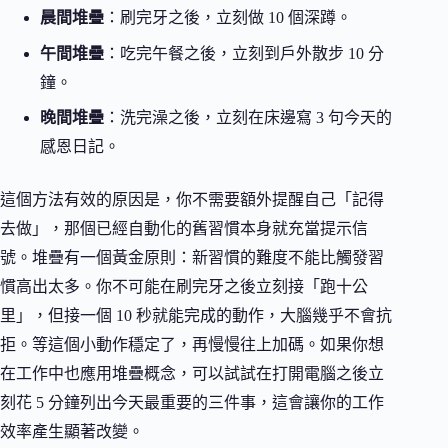
晨間堆疊
：刷完牙之後，立刻做 10 個深蹲。
午間堆疊
：吃完午餐之後，立刻到戶外散步 10 分
鐘。
晚間堆疊
：洗完澡之後，立刻在床邊寫 3 句今天的
感恩日記。
這個方法有效的原因是，你不需要額外提醒自己「記得
去做」，那個已經自動化的舊習慣本身就充當提示信
號。堆疊有一個黃金原則：新習慣的難度不能比觸發習
慣高出太多。你不可能在刷完牙之後立刻接「跑十公
里」，但接一個 10 秒就能完成的動作，大腦幾乎不會抗
拒。等這個小動作穩定了，再慢慢往上加碼。如果你想
在工作中也應用堆疊概念，可以試試在打開電腦之後立
刻花 5 分鐘列出今天最重要的三件事，這會讓你的工作
效率產生顯著改變。