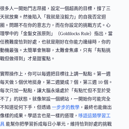
很多人一開始鬥志昂揚，設定一個超高的目標，撐了三
天就放棄。然後陷入「我就是沒毅力」的自我否定迴
圈。問題不在你的意志力，而在你設定的挑戰方式。心
理學中的「金髮女孩原則」（Goldilocks Rule）指出，當
任務難度恰到好處，也就是剛好在你能力邊緣時，你的
動機最強。太簡單會無聊，太難會焦慮，只有「有點挑
戰但做得到」才是甜蜜點。
實際操作上，你可以每週把目標往上調一點點。第一週
每天做 5 個伏地挺身，第二週變成 7 個，第三週 10 個。
每次只加一點點，讓大腦永遠處於「有點忙但不至於受
不了」的狀態。就像架設一個網站，一開始你可能完全
不知道從何下手，但透過
一步步的教學
，最終也能做出
像樣的成果。學語言也是一樣的道理，
哆語這類學習工
具
能幫你把學習拆成每日小單元，維持恰到好處的挑戰