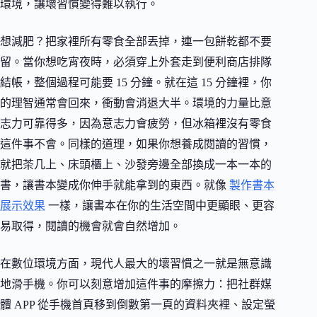
環境，讓壞習慣變得難以執行。
想減肥？把家裡所有零食全部丟掉，連一包餅乾都不要
留。當你想吃宵夜時，必須穿上外套走到便利商店排隊
結帳，整個過程可能要 15 分鐘。就在這 15 分鐘裡，你
的理智通常會回來，衝動會消退大半。環境的力量比意
志力可靠得多，因為意志力會疲勞，但冰箱裡沒有零食
這件事不會。同樣的道理，如果你想養成閱讀的習慣，
就把茶几上、床頭櫃上、沙發旁邊全部換成一本一本的
書，讓書本變成你伸手就能拿到的東西。就像
製作書本
展示效果
一樣，讓書本在你的生活空間中更顯眼、更容
易取得，閱讀的機會就會自然增加。
在數位環境方面，現代人最大的壞習慣之一就是無意識
地滑手機。你可以刻意增加這件事的摩擦力：把社群媒
體 APP 從手機首頁移到倒數第一頁的資料夾裡、設定螢