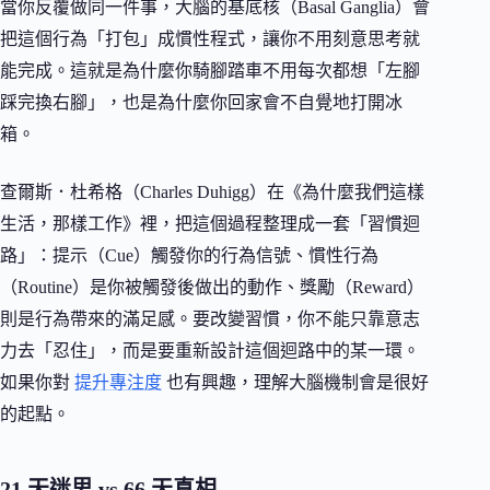
當你反覆做同一件事，大腦的基底核（Basal Ganglia）會
把這個行為「打包」成慣性程式，讓你不用刻意思考就
能完成。這就是為什麼你騎腳踏車不用每次都想「左腳
踩完換右腳」，也是為什麼你回家會不自覺地打開冰
箱。
查爾斯．杜希格（Charles Duhigg）在《為什麼我們這樣
生活，那樣工作》裡，把這個過程整理成一套「習慣迴
路」：提示（Cue）觸發你的行為信號、慣性行為
（Routine）是你被觸發後做出的動作、獎勵（Reward）
則是行為帶來的滿足感。要改變習慣，你不能只靠意志
力去「忍住」，而是要重新設計這個迴路中的某一環。
如果你對
提升專注度
也有興趣，理解大腦機制會是很好
的起點。
21 天迷思 vs 66 天真相