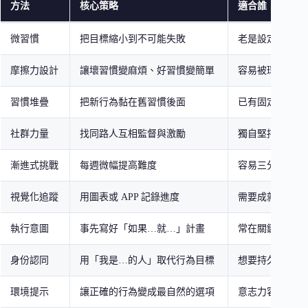
方法
核心策略
適合誰
微習慣
把目標縮小到不可能失敗
老是設定太高目
摩擦力設計
讓壞習慣變麻煩、好習慣變簡單
容易被環境誘惑
習慣堆疊
把新行為黏在舊習慣後面
已有固定日常流
社群力量
找同路人互相監督與激勵
獨自堅持容易放
漸進式挑戰
每週微幅提高難度
容易三分鐘熱度
視覺化追蹤
用圖表或 APP 記錄進度
需要成就感驅動
執行意圖
事先寫好「如果…就…」計畫
常在關鍵時刻猶
身份認同
用「我是…的人」取代行為目標
想要持久改變的
環境提示
讓正確的行為變成最自然的選項
意志力容易被消