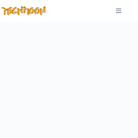
跳
至
主
要
內
容