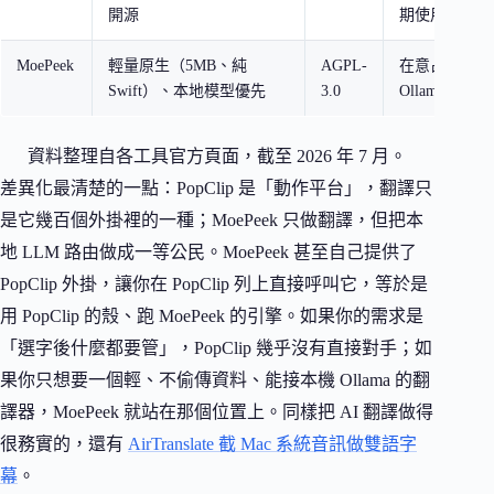
開源
期使用者
MoePeek
輕量原生（5MB、純
AGPL-
在意占用、能
Swift）、本地模型優先
3.0
Ollama 的
資料整理自各工具官方頁面，截至 2026 年 7 月。
差異化最清楚的一點：PopClip 是「動作平台」，翻譯只
是它幾百個外掛裡的一種；MoePeek 只做翻譯，但把本
地 LLM 路由做成一等公民。MoePeek 甚至自己提供了
PopClip 外掛，讓你在 PopClip 列上直接呼叫它，等於是
用 PopClip 的殼、跑 MoePeek 的引擎。如果你的需求是
「選字後什麼都要管」，PopClip 幾乎沒有直接對手；如
果你只想要一個輕、不偷傳資料、能接本機 Ollama 的翻
譯器，MoePeek 就站在那個位置上。同樣把 AI 翻譯做得
很務實的，還有
AirTranslate 截 Mac 系統音訊做雙語字
幕
。