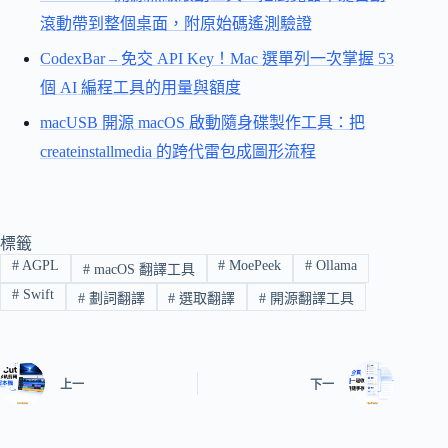
滾動帶到整個桌面，附原始碼遙測驗證
CodexBar – 免交 API Key！Mac 選單列一次掌握 53
個 AI 編程工具的用量與額度
macUSB 開源 macOS 啟動隨身碟製作工具：把
createinstallmedia 的跨代雷包成圖形流程
標籤
#
AGPL
#
MoePeek
#
Ollama
#
macOS 翻譯工具
#
Swift
#
劃詞翻譯
#
選取翻譯
#
開源翻譯工具
上一
下一