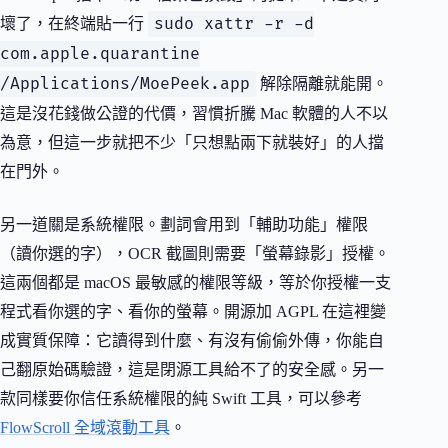
sudo xattr -r -d
壞了，在終端貼一行
com.apple.quarantine
/Applications/MoePeek.app
解除隔離就能開。
這是沒花錢做公證的代價，習慣折騰 Mac 軟體的人不以
為意，但這一步就把不少「只想點兩下就裝好」的人擋
在門外。
另一道關是系統權限。劃詞會用到「輔助功能」權限
（讀你選的字），OCR 截圖則需要「螢幕錄影」授權。
這兩個都是 macOS 最敏感的權限等級，等於你授權一支
程式看你選的字、看你的螢幕。開源加 AGPL 在這裡變
成實質保障：它讀得到什麼、有沒有偷偷外傳，你能自
己翻原始碼驗證，這是閉源工具給不了的安全感。另一
款同樣要你信任系統權限的純 Swift 工具，可以參考
FlowScroll 全域滾動工具
。