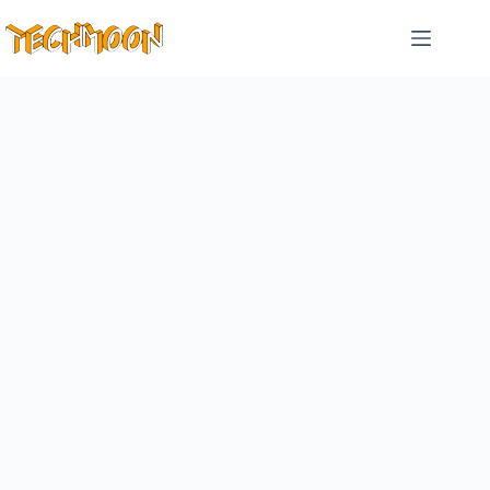
跳
至
主
要
內
容