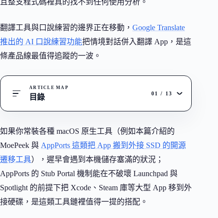
且整支程式碼裡真的找不到任何使用分析。
翻譯工具與口說練習的邊界正在移動，
Google Translate
推出的 AI 口說練習功能
把情境對話併入翻譯 App，是這
條產品線最值得追蹤的一波。
ARTICLE MAP
01
/
13
目錄
如果你常裝各種 macOS 原生工具（例如本篇介紹的
MoePeek 與
AppPorts 這類把 App 搬到外接 SSD 的開源
遷移工具
），遲早會遇到本機儲存塞滿的狀況；
AppPorts 的 Stub Portal 機制能在不破壞 Launchpad 與
Spotlight 的前提下把 Xcode、Steam 庫等大型 App 移到外
接硬碟，是這類工具鏈裡值得一提的搭配。