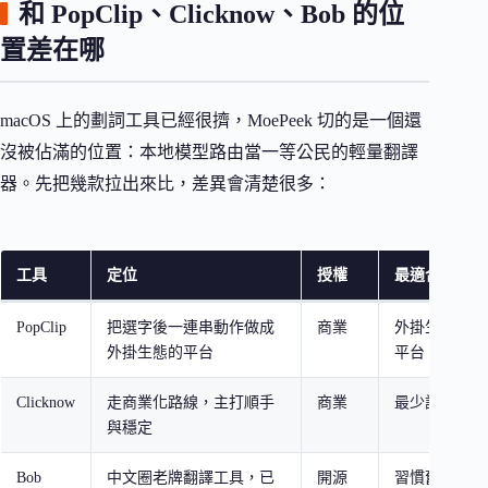
和 PopClip、Clicknow、Bob 的位
置差在哪
macOS 上的劃詞工具已經很擠，MoePeek 切的是一個還
沒被佔滿的位置：本地模型路由當一等公民的輕量翻譯
器。先把幾款拉出來比，差異會清楚很多：
工具
定位
授權
最適合
PopClip
把選字後一連串動作做成
商業
外掛生態最完
外掛生態的平台
平台
Clicknow
走商業化路線，主打順手
商業
最少設定的商
與穩定
Bob
中文圈老牌翻譯工具，已
開源
習慣舊版翻譯