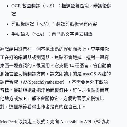
OCR 截圖翻譯（⌥S）：框選螢幕區塊，辨識後翻
譯
剪貼板翻譯（⌥V）：翻譯剪貼板現有內容
手動輸入（⌥A）：自己貼文字進去翻譯
翻譯結果顯示在一個不搶焦點的浮動面板上，查字時你
正在打的編輯器或瀏覽器，焦點不會跑掉，這對一邊寫
東西一邊查詞的人很實用。它支援 14 種語言，會自動偵
測語言並切換翻譯方向，譯文朗讀用的是 macOS 內建的
語音合成（AVSpeechSynthesizer），不需要另外下載語
音檔。最新版還能把浮動面板釘住，釘住之後點畫面其
他地方或按 Esc 都不會關掉它，方便對著原文慢慢比
對，這個細節看得出作者是真的在自己用。
MoePeek 取詞走三段式：先向 Accessibility API（輔助功