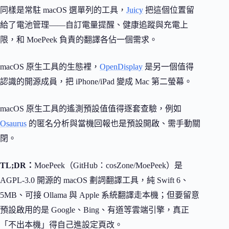
同樣是常駐 macOS 選單列的工具，
Juicy
把這個位置留
給了電池管理——自訂電量提醒、健康追蹤與充電上
限，和 MoePeek 負責的翻譯各佔一個需求。
macOS 原生工具的生態裡，
OpenDisplay
是另一個值得
認識的開源成員，把 iPhone/iPad 變成 Mac 第二螢幕。
macOS 原生工具的遙測預設值值得逐套查驗，例如
Osaurus
的匿名分析與當機回報也是預設開啟、需手動關
閉。
TL;DR：
MoePeek（GitHub：cosZone/MoePeek）是
AGPL-3.0 開源的 macOS 劃詞翻譯工具，純 Swift 6、
5MB、可接 Ollama 與 Apple 系統翻譯走本機；但要留意
預設啟用的是 Google、Bing、有道等雲端引擎，真正
「不出本機」得自己進設定頁改。